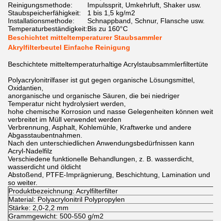
Reinigungsmethode:
Impulssprit, Umkehrluft, Shaker usw.
Staubspeicherfähigkeit:
1 bis 1,5 kg/m2
Installationsmethode:
Schnappband, Schnur, Flansche usw.
Temperaturbeständigkeit:
Bis zu 160°C
Beschichtet mitteltemperaturer Staubsammler
Akrylfilterbeutel Einfache Reinigung
Beschichtete mitteltemperaturhaltige Acrylstaubsammlerfiltertüte
Polyacrylonitrilfaser ist gut gegen organische Lösungsmittel,
Oxidantien,
anorganische und organische Säuren, die bei niedriger
Temperatur nicht hydrolysiert werden,
hohe chemische Korrosion und nasse Gelegenheiten können weit
verbreitet im Müll verwendet werden
Verbrennung, Asphalt, Kohlemühle, Kraftwerke und andere
Abgasstaubentnahmen.
Nach den unterschiedlichen Anwendungsbedürfnissen kann
Acryl-Nadelfilz
Verschiedene funktionelle Behandlungen, z. B. wasserdicht,
wasserdicht und öldicht
Abstoßend, PTFE-Imprägnierung, Beschichtung, Lamination und
so weiter.
Produktbezeichnung: Acrylfilterfilter
Material: Polyacrylonitril Polypropylen
Stärke: 2,0-2,2 mm
Grammgewicht: 500-550 g/m2