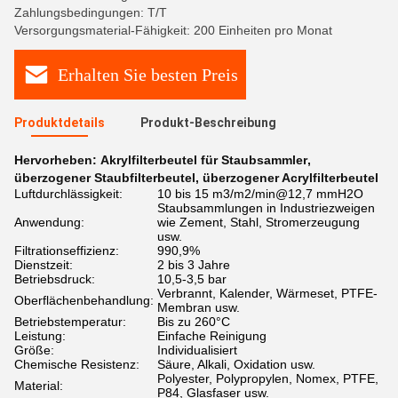
Zahlungsbedingungen: T/T
Versorgungsmaterial-Fähigkeit: 200 Einheiten pro Monat
Erhalten Sie besten Preis
Produktdetails
Produkt-Beschreibung
Hervorheben:
Akrylfilterbeutel für Staubsammler
,
überzogener Staubfilterbeutel
,
überzogener Acrylfilterbeutel
Luftdurchlässigkeit:
10 bis 15 m3/m2/min@12,7 mmH2O
Staubsammlungen in Industriezweigen
Anwendung:
wie Zement, Stahl, Stromerzeugung
usw.
Filtrationseffizienz:
990,9%
Dienstzeit:
2 bis 3 Jahre
Betriebsdruck:
10,5-3,5 bar
Verbrannt, Kalender, Wärmeset, PTFE-
Oberflächenbehandlung:
Membran usw.
Betriebstemperatur:
Bis zu 260°C
Leistung:
Einfache Reinigung
Größe:
Individualisiert
Chemische Resistenz:
Säure, Alkali, Oxidation usw.
Polyester, Polypropylen, Nomex, PTFE,
Material:
P84, Glasfaser usw.