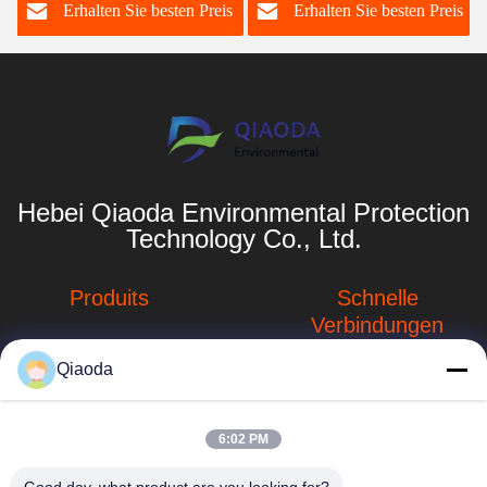
s
Erhalten Sie besten Preis
Erhalten Sie besten Preis
Hebei Qiaoda Environmental Protection
Technology Co., Ltd.
Produits
Schnelle
Verbindungen
Systeme zur
Sammlung von
Qiaoda
Unternehmensprofil
Staub
Fabrik-Ausflug
hbkedacc@gmail.com
Staubsammelsysteme
6:02 PM
für die
Qualitätskontrolle
86-0317-
Holzbearbeitung