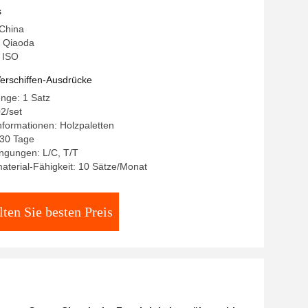
s
 China
 Qiaoda
: ISO
erschiffen-Ausdrücke
nge: 1 Satz
2/set
formationen: Holzpaletten
-30 Tage
ngungen: L/C, T/T
terial-Fähigkeit: 10 Sätze/Monat
lten Sie besten Preis