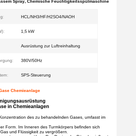
nassem Spray
,
Chemische Feuchtigkeitsspülmaschine
g:
HCL/NH3/HF/H2SO4/NAOH
W):
1,5 kW
Ausrüstung zur Luftreinhaltung
orgung:
380V/50Hz
stem:
SPS-Steuerung
 Gase Chemieanlage
inigungsausrüstung
ase in Chemieanlagen
d Konzentration des zu behandelnden Gases, umfasst im
her Form. Im Inneren des Turmkörpers befinden sich
 Gas und Flüssigkeit zu vergrößern.