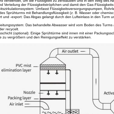
rd verwendet, um die Flüssigkeit zu zerstäuben und in den Weg des A
d Verteilung der Flüssigkeitströpfchen und damit den Gas-Flüssigkeits-
eitszirkulationssystem: Umfasst Flüssigkeitsversorgungspumpen, Rohrle
des Sprühturms mit Behandlungsflüssigkeit (z. B. Wasser oder chemis
t und -export: Das Abgas gelangt durch den Lufteinlass in den Turm 
eitungssystem: Das behandelte Abwasser wird vom Boden des Turms a
der recycelt.
schicht (optional): Einige Sprühtürme sind innen mit einer Packungssch
e zu vergrößern und den Reinigungseffekt zu verstärken.