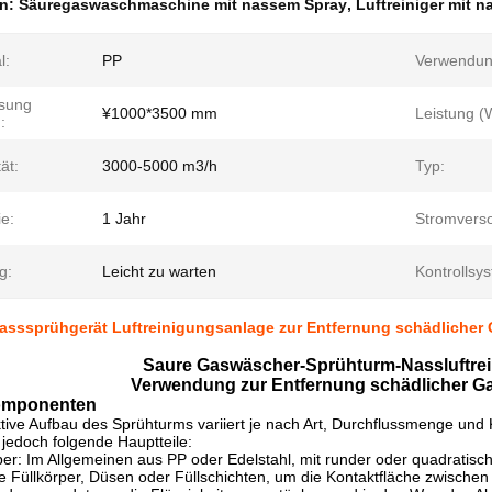
en:
Säuregaswaschmaschine mit nassem Spray
,
Luftreiniger mit 
l:
PP
Verwendun
sung
¥1000*3500 mm
Leistung (
:
ät:
3000-5000 m3/h
Typ:
e:
1 Jahr
Stromvers
g:
Leicht zu warten
Kontrollsy
asssprühgerät Luftreinigungsanlage zur Entfernung schädlicher
Saure Gaswäscher-Sprühturm-Nassluftre
Verwendung zur Entfernung schädlicher G
omponenten
tive Aufbau des Sprühturms variiert je nach Art, Durchflussmenge un
jedoch folgende Hauptteile:
er: Im Allgemeinen aus PP oder Edelstahl, mit runder oder quadratisc
e Füllkörper, Düsen oder Füllschichten, um die Kontaktfläche zwischen