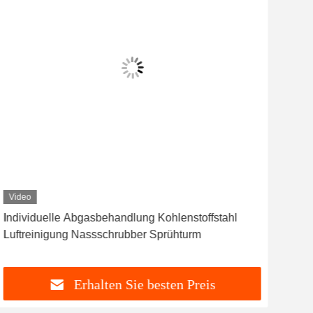
Video
Vid
Individuelle Abgasbehandlung Kohlenstoffstahl
Ausr
Luftreinigung Nassschrubber Sprühturm
für
Erhalten Sie besten Preis