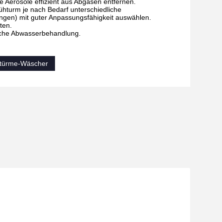
e Aerosole effizient aus Abgasen entfernen.
ühturm je nach Bedarf unterschiedliche
ngen) mit guter Anpassungsfähigkeit auswählen.
ten.
nfache Abwasserbehandlung.
gtürme-Wäscher