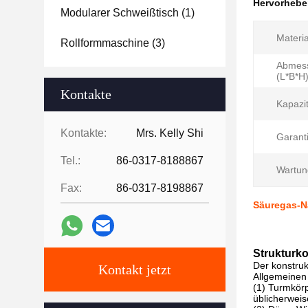
Hervorheb
Modularer Schweißtisch
(1)
Materia
Rollformmaschine
(3)
Abmes
(L*B*H)
Kontakte
Kapazit
Kontakte:
Mrs. Kelly Shi
Garanti
Tel.:
86-0317-8188867
Wartun
Fax:
86-0317-8198867
Säuregas-N
Strukturk
Der konstruk
Kontakt jetzt
Allgemeinen 
(1) Turmkörp
üblicherweis