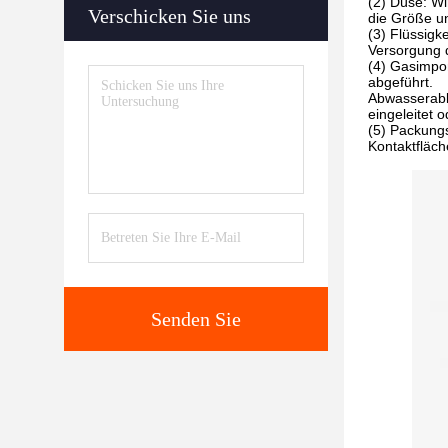
(2) Düse: Wi
Verschicken Sie uns
die Größe un
(3) Flüssigk
Versorgung 
(4) Gasimpor
abgeführt.
Abwasserabl
eingeleitet o
(5) Packungs
Kontaktfläch
Senden Sie