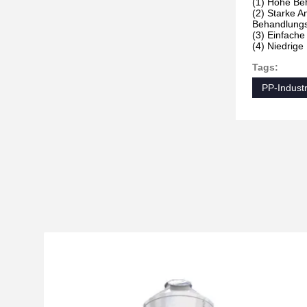
(1) Hohe Beh
(2) Starke A
Behandlungsf
(3) Einfache 
(4) Niedrige
Tags:
PP-Industr