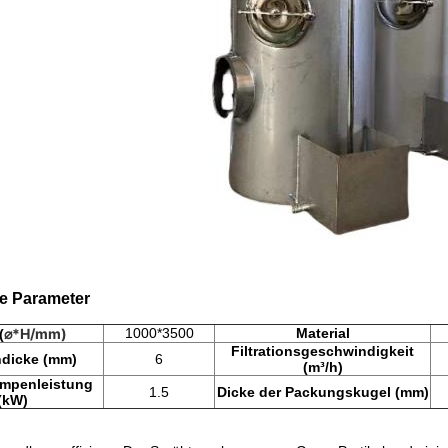
e Parameter
⌀*H/mm)
1000*3500
Material
(
Filtrationsgeschwindigkeit
ndicke (mm)
6
(m³/h)
mpenleistung
1.5
Dicke der Packungskugel (mm)
(kW)