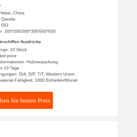
s
 Hebei, China
 Qiaoda
: ISO
: 200*200/300*300/500*500
erschiffen-Ausdrücke
nge: 10 Stück
ted price
nformationen: Holzverpackung
bis 10 Tage
ngungen: D/A, D/P, T/T, Western Union
terial-Fähigkeit: 1000 Einheiten/Monat
lten Sie besten Preis