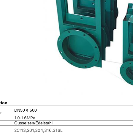
tion
DN50 ¢ 500
r
1.0·1.6MPa
Gusseisen/Edelstahl
2Cr13,201,304,316,316L