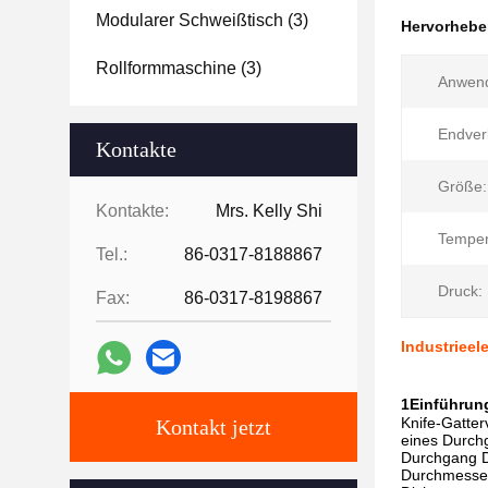
Modularer Schweißtisch
(3)
Hervorheb
Rollformmaschine
(3)
Anwen
Endver
Kontakte
Größe:
Kontakte:
Mrs. Kelly Shi
Temper
Tel.:
86-0317-8188867
Druck:
Fax:
86-0317-8198867
Industrieel
1Einführun
Knife-Gatterv
Kontakt jetzt
eines Durch
Durchgang Du
Durchmesser 