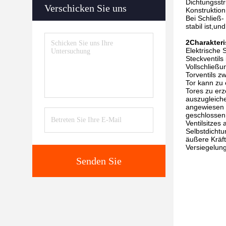
Dichtungsstr
Verschicken Sie uns
Konstruktion
Bei Schließ-
stabil ist,u
2Charakteri
Elektrische 
Steckventils
Vollschließ
Torventils z
Tor kann zu
Tores zu er
auszugleiche
angewiesen w
geschlossen 
Ventilsitzes
Selbstdichtu
äußere Kräft
Versiegelung
Senden Sie