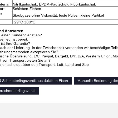
terial
Nitrilkautschuk, EPDM-Kautschuk, Fluorkautschuk
art
Schieben-Ziehen
es
Staubgase ohne Viskosität, feste Pulver, kleine Partikel
-29°C 300°C
und Antworten
e einen Kundendienst an?
genieur ist bereit.
 ist Ihre Garantie?
nach der Lieferung. In der Zwischenzeit versenden wir beschädigte Teile
ahlungsmethoden akzeptieren Sie?
hische Überweisung, L/C, Paypal, Bargeld, D/P, D/A, Western Union, 
t von Transport bieten Sie an?
 entscheidet über den Transport, Luft, Land und See
 Schmetterlingsventil aus duktilem Eisen
Manuelle Bedienung des 
rschmetterlingsventil