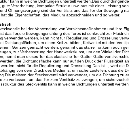
uktur kann in weiche Dichtungen unterteilt werden.Das durchdringende 
, gute Verarbeitung, kompakte Struktur usw. aus.mit einer Leistung vo
 und Öffnungsvorgang sind der Ventilsitz und das Tor der Bewegung nah
nd hat die Eigenschaften, das Medium abzuschneiden und so weiter.
stisch
Steckventile bei der Verwendung von Vorsichtsmaßnahmen und ihre Eig
 ist das Tor,die Bewegungsrichtung des Tores ist senkrecht zur Fluidrich
ung verwendet werden, kann nicht für Regulierung und Drosselung ve
wei Dichtungsflächen, um einen Keil zu bilden, Keilwinkel mit den Ventilp
 einem Ganzen gemacht werden, genannt das starre Tor;kann auch ge
zeugen, zur Verbesserung der Handwerkskunst, um den Winkel der Dic
n, nennt man dieses Tor das elastische Tor-Gatter-Gatterventilverschlu
erden, die Dichtungsfläche kann nur auf den Druck der Flüssigkeit an
werden, nicht für die Regulierung und Drosselung.Das ist..., wird die 
 abhängig von dem Druck des Mediums, um sicherzustellen, dass die Dic
ng.Die meisten der Steckerventil wird verwendet, um die Dichtung zu er
e zu verlassen, um das Tor zum Ventilsitz zu zwingen, um sicherzustel
sstruktur des Steckventils kann in weiche Dichtungen unterteilt werden,