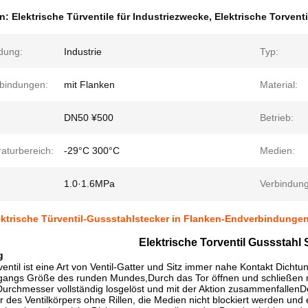
en:
Elektrische Türventile für Industriezwecke
,
Elektrische Torvent
dung:
Industrie
Typ:
bindungen:
mit Flanken
Material:
DN50 ¥500
Betrieb:
aturbereich:
-29°C 300°C
Medien:
1.0·1.6MPa
Verbindung
ektrische Türventil-Gussstahlstecker in Flanken-Endverbindunge
Elektrische Torventil Gussstahl 
g
entil ist eine Art von Ventil-Gatter und Sitz immer nahe Kontakt Dichtung
gangs Größe des runden Mundes,Durch das Tor öffnen und schließen
rchmesser vollständig losgelöst und mit der Aktion zusammenfallenDer 
des Ventilkörpers ohne Rillen, die Medien nicht blockiert werden und 