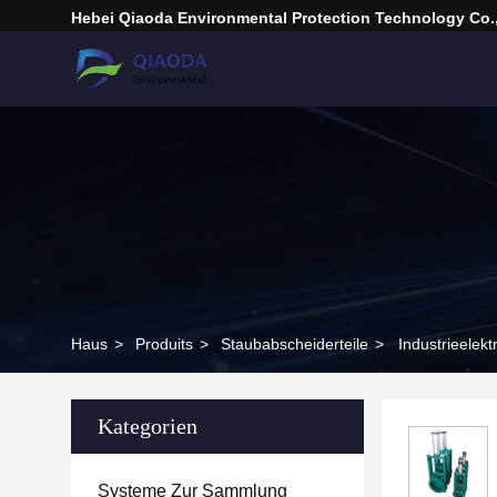
Hebei Qiaoda Environmental Protection Technology Co.,
Haus
>
Produits
>
Staubabscheiderteile
>
Industrieelek
Kategorien
Systeme Zur Sammlung