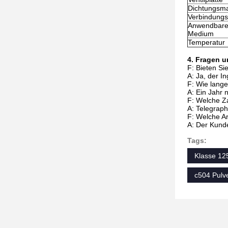
Dichtungsma
Verbindungs
Anwendbar
Medium
Temperatur
4. Fragen 
F: Bieten Si
A: Ja, der In
F: Wie lange
A: Ein Jahr 
F: Welche Z
A: Telegrap
F: Welche Ar
A: Der Kunde
Tags:
Klasse 125
c504 Pulve