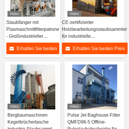
Video
Video
Staubfänger mit
CE-zertifizierter
Plasmaschnittfilterpatrone
Holzbearbeitungsstaubsammler
- Großindustrieller
für industrielle
Staubfänger
Holzbearbeitungsanwendungen
Erhalten Sie besten
Erhalten Sie besten Preis
Preis
Video
Video
Bergbaumaschinen
Pulse Jet Baghouse Filter
Kegelbrüchertasche
QMFD96-5 Offline-
Industrie-Staubsammler
Pulsstaubabscheider für