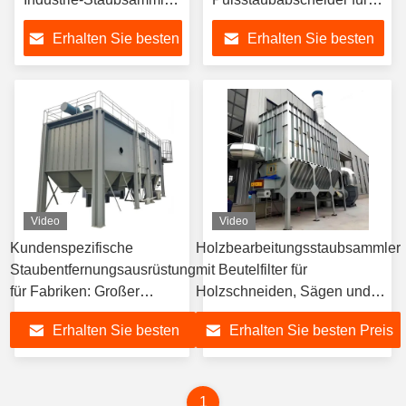
Entladestandard
die industrielle Luftfiltration
Erhalten Sie besten
Erhalten Sie besten
Preis
Preis
Video
Video
Kundenspezifische
Holzbearbeitungsstaubsammler
Staubentfernungsausrüstung
mit Beutelfilter für
für Fabriken: Großer
Holzschneiden, Sägen und
Elektroofen-Impuls-
Schleifstaub
Erhalten Sie besten
Erhalten Sie besten Preis
Schlauchfilter
Preis
1