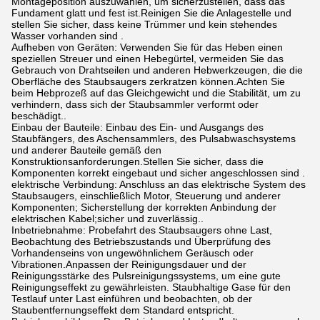
Montageposition auszuwählen, um sicherzustellen, dass das
Fundament glatt und fest ist.Reinigen Sie die Anlagestelle und
stellen Sie sicher, dass keine Trümmer und kein stehendes
Wasser vorhanden sind .
Aufheben von Geräten: Verwenden Sie für das Heben einen
speziellen Streuer und einen Hebegürtel, vermeiden Sie das
Gebrauch von Drahtseilen und anderen Hebwerkzeugen, die die
Oberfläche des Staubsaugers zerkratzen können.Achten Sie
beim Hebprozeß auf das Gleichgewicht und die Stabilität, um zu
verhindern, dass sich der Staubsammler verformt oder
beschädigt..
Einbau der Bauteile: Einbau des Ein- und Ausgangs des
Staubfängers, des Aschensammlers, des Pulsabwaschsystems
und anderer Bauteile gemäß den
Konstruktionsanforderungen.Stellen Sie sicher, dass die
Komponenten korrekt eingebaut und sicher angeschlossen sind .
elektrische Verbindung: Anschluss an das elektrische System des
Staubsaugers, einschließlich Motor, Steuerung und anderer
Komponenten; Sicherstellung der korrekten Anbindung der
elektrischen Kabel;sicher und zuverlässig..
Inbetriebnahme: Probefahrt des Staubsaugers ohne Last,
Beobachtung des Betriebszustands und Überprüfung des
Vorhandenseins von ungewöhnlichem Geräusch oder
Vibrationen.Anpassen der Reinigungsdauer und der
Reinigungsstärke des Pulsreinigungssystems, um eine gute
Reinigungseffekt zu gewährleisten. Staubhaltige Gase für den
Testlauf unter Last einführen und beobachten, ob der
Staubentfernungseffekt dem Standard entspricht.