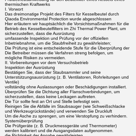
thermischen Kraftwerks
I. Vorwort
Das dreimonatige Projekt des Filters für Kesselbeutel durch
Qiaoda Environmental Protection wurde abgeschlossen
Hier erläutern wir hauptsächlich die Vorsichtsmaßnahmen für die
Betrieb des Kesselbeutelfilters im Zhi Thermal Power Plant, um
sicherzustellen, dass die Ausrüstung
umfassende Inspektion und Prüfung vor der offiziellen
Inbetriebnahme, um die Staubfreiheit zu gewährleisten;
Die Prüfung ist eine entscheidende Stufe für die Überprüfung der
Die Betreiber müssen die Verfahren streng befolgen, um
mögliche Risiken zu vermeiden.
II. Vorbereitungen vor dem Versuchsbetrieb
Inspektion der Ausrüstung
Bestätigen Sie, dass der Staubsammler und seine
Unterstützungsausrüstung (z. B. Ventilatoren, Rohrleitungen und
Ventile)
vollständig ohne Auslassungen oder Beschädigungen installiert.
Überprüfen Sie die Dichtung aller Flanschverbindungen, um
sicherzustellen, dass keine Leckagen auftreten.
Die Tür sollte fest an Ort und Stelle befestigt sein.
Reinigen Sie die Abfälle im Staubsauger (wie Schweißschlacke
und Werkzeugrückstände) und verwenden Sie Druckluft
Um die Asche zu sprengen, um eine Verstopfung zu verhindern.
Systemüberprüfung
Die Prüfgeräte (z. B. Druckmessgeräte und Thermometer)
werden kalibriert und die Ausgangsdaten aufgenommen.
die Richtigkeit der Angabe gewährleisten.