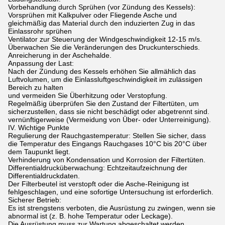
Vorbehandlung durch Sprühen (vor Zündung des Kessels):
Vorsprühen mit Kalkpulver oder Fliegende Asche und
gleichmäßig das Material durch den induzierten Zug in das
Einlassrohr sprühen
Ventilator zur Steuerung der Windgeschwindigkeit 12-15 m/s.
Überwachen Sie die Veränderungen des Druckunterschieds.
Anreicherung in der Aschehalde.
Anpassung der Last:
Nach der Zündung des Kessels erhöhen Sie allmählich das
Luftvolumen, um die Einlassluftgeschwindigkeit im zulässigen
Bereich zu halten
und vermeiden Sie Überhitzung oder Verstopfung.
Regelmäßig überprüfen Sie den Zustand der Filtertüten, um
sicherzustellen, dass sie nicht beschädigt oder abgetrennt sind.
vernünftigerweise (Vermeidung von Über- oder Unterreinigung).
IV. Wichtige Punkte
Regulierung der Rauchgastemperatur: Stellen Sie sicher, dass
die Temperatur des Eingangs Rauchgases 10°C bis 20°C über
dem Taupunkt liegt.
Verhinderung von Kondensation und Korrosion der Filtertüten.
Differentialdrucküberwachung: Echtzeitaufzeichnung der
Differentialdruckdaten.
Der Filterbeutel ist verstopft oder die Asche-Reinigung ist
fehlgeschlagen, und eine sofortige Untersuchung ist erforderlich.
Sicherer Betrieb:
Es ist strengstens verboten, die Ausrüstung zu zwingen, wenn sie
abnormal ist (z. B. hohe Temperatur oder Leckage).
Die Ausrüstung muss zur Wartung abgeschaltet werden.