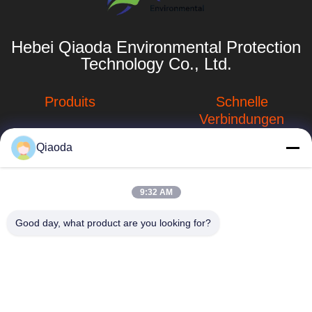
Hebei Qiaoda Environmental Protection
Technology Co., Ltd.
Produits
Schnelle
Verbindungen
Systeme zur
Sammlung von
Qiaoda
Unternehmensprofil
Staub
Fabrik-Ausflug
hbkedacc@gmail.com
Staubsammelsysteme
9:32 AM
für die
Qualitätskontrolle
86-0317-
Holzbearbeitung
Good day, what product are you looking for?
8188867
Neuigkeiten
Tabelle der
Nr. 89 Süd, Dorf
industriellen
Sitemap
Huangguantun,
Abwärtströmung
Stadt Siying, Stadt
Privacy policy
Botou, Provinz
Schweißensdampfauszieher