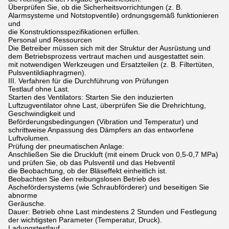
Überprüfen Sie, ob die Sicherheitsvorrichtungen (z. B.
Alarmsysteme und Notstopventile) ordnungsgemäß funktionieren
und
die Konstruktionsspezifikationen erfüllen.
Personal und Ressourcen
Die Betreiber müssen sich mit der Struktur der Ausrüstung und
dem Betriebsprozess vertraut machen und ausgestattet sein.
mit notwendigen Werkzeugen und Ersatzteilen (z. B. Filtertüten,
Pulsventildiaphragmen).
III. Verfahren für die Durchführung von Prüfungen
Testlauf ohne Last.
Starten des Ventilators: Starten Sie den induzierten
Luftzugventilator ohne Last, überprüfen Sie die Drehrichtung,
Geschwindigkeit und
Beförderungsbedingungen (Vibration und Temperatur) und
schrittweise Anpassung des Dämpfers an das entworfene
Luftvolumen.
Prüfung der pneumatischen Anlage:
Anschließen Sie die Druckluft (mit einem Druck von 0,5-0,7 MPa)
und prüfen Sie, ob das Pulsventil und das Hebventil
die Beobachtung, ob der Bläseffekt einheitlich ist.
Beobachten Sie den reibungslosen Betrieb des
Aschefördersystems (wie Schraubförderer) und beseitigen Sie
abnorme
Geräusche.
Dauer: Betrieb ohne Last mindestens 2 Stunden und Festlegung
der wichtigsten Parameter (Temperatur, Druck).
Ladungstestlauf.