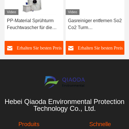
Video
Video
PP-Material Sprühturm
Gasreiniger entfernen So2
Feuchtwascher für die
Co2 Turm
Extraktion
Abgasreinigungssystem
Abgasabsorptionsturm
verpacktes Bett nasse
s
Erhalten Sie besten Preis
Erhalten Sie besten Preis
Reiniger für die
Abwasserindustrie
Hebei Qiaoda Environmental Protection
Technology Co., Ltd.
Produits
Schnelle