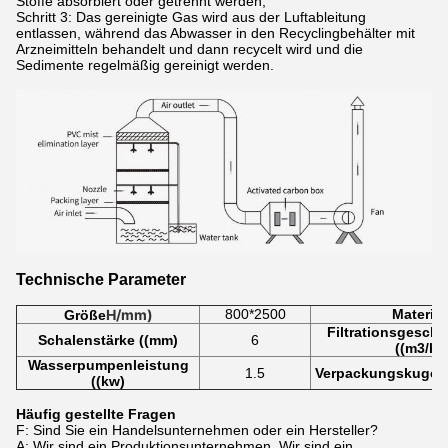
Stoffe absorbiert oder getrennt werden;
Schritt 3: Das gereinigte Gas wird aus der Luftableitung
entlassen, während das Abwasser in den Recyclingbehälter mit
Arzneimitteln behandelt und dann recycelt wird und die
Sedimente regelmäßig gereinigt werden.
Technische Parameter
H/mm)
800*2500
Material
Größe
Filtrationsgeschw
Schalenstärke ((mm)
6
((m3/h)
Wasserpumpenleistung
1.5
Verpackungskugeld
((kw)
Häufig gestellte Fragen
F: Sind Sie ein Handelsunternehmen oder ein Hersteller?
A: Wir sind ein Produktionsunternehmen. Wir sind ein