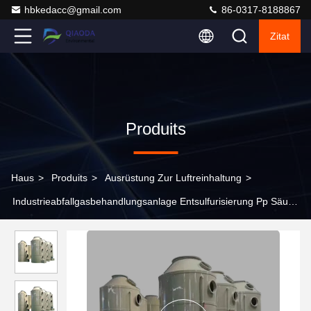
hbkedacc@gmail.com
86-0317-8188867
Zitat
Produits
Haus
>
Produits
>
Ausrüstung Zur Luftreinhaltung
>
Industrieabfallgasbehandlungsanlage Entsulfurisierung Pp Säure
Nebel Spray Absorber Schrubber Spray Turm