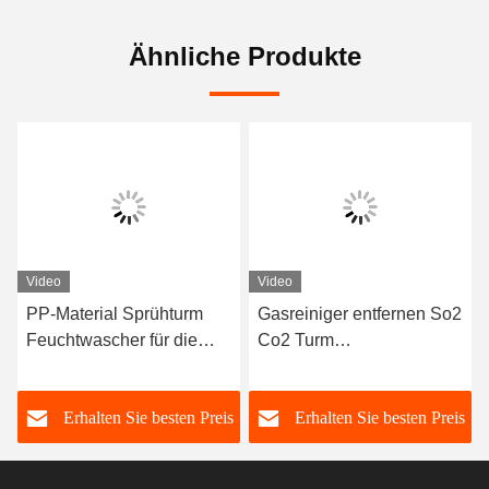
Ähnliche Produkte
Video
Video
PP-Material Sprühturm
Gasreiniger entfernen So2
Feuchtwascher für die
Co2 Turm
Extraktion
Abgasreinigungssystem
Abgasabsorptionsturm
verpacktes Bett nasse
s
Erhalten Sie besten Preis
Erhalten Sie besten Preis
Reiniger für die
Abwasserindustrie