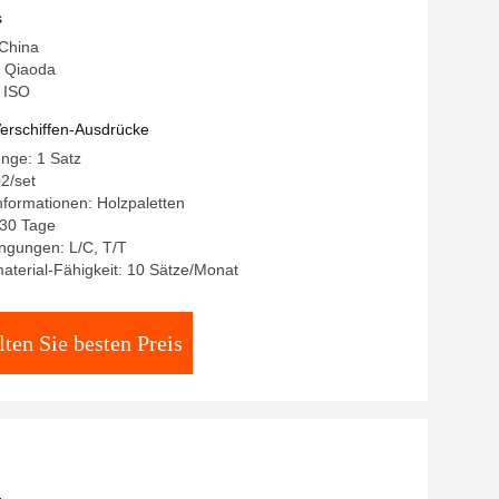
s
 China
 Qiaoda
: ISO
erschiffen-Ausdrücke
nge: 1 Satz
2/set
formationen: Holzpaletten
-30 Tage
ngungen: L/C, T/T
terial-Fähigkeit: 10 Sätze/Monat
lten Sie besten Preis