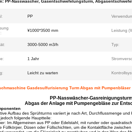
en:
PP-Nasswascher
,
Gasentschwefelungsturm
,
Abgasentschwefe
l:
PP
Verwendun
sung
¥1000*3500 mm
Leistung (
:
ät:
3000-5000 m3/h
Typ:
e:
1 Jahr
Stromvers
g:
Leicht zu warten
Kontrollsy
chmaschine Gasdesulfurisierung Turm Abgas mit Pumpenbläser
PP-Nasswäscher-Gasreinigungsturm
Abgas der Anlage mit Pumpengebläse zur Ent
mponenten
tive Aufbau des Sprühturms variiert je nach Art, Durchflussmenge un
jedoch folgende Hauptteile:
er: Im Allgemeinen aus PP oder Edelstahl, mit runder oder quadratisc
e Füllkörper, Düsen oder Füllschichten, um die Kontaktfläche zwischen