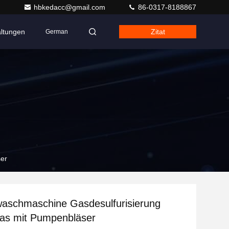
hbkedacc@gmail.com
86-0317-8188867
altungen
Zitat
German
er
aschmaschine Gasdesulfurisierung
as mit Pumpenbläser