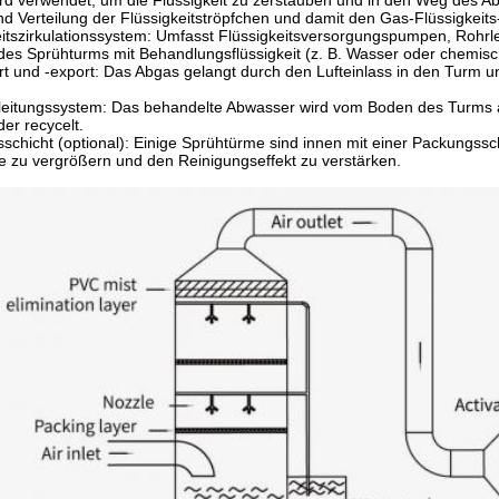
rd verwendet, um die Flüssigkeit zu zerstäuben und in den Weg des A
d Verteilung der Flüssigkeitströpfchen und damit den Gas-Flüssigkeits-
eitszirkulationssystem: Umfasst Flüssigkeitsversorgungspumpen, Rohrle
des Sprühturms mit Behandlungsflüssigkeit (z. B. Wasser oder chemis
t und -export: Das Abgas gelangt durch den Lufteinlass in den Turm 
eitungssystem: Das behandelte Abwasser wird vom Boden des Turms a
der recycelt.
schicht (optional): Einige Sprühtürme sind innen mit einer Packungssch
e zu vergrößern und den Reinigungseffekt zu verstärken.