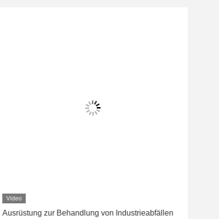
Video
Vid
Ausrüstung zur Behandlung von Industrieabfällen
PP-