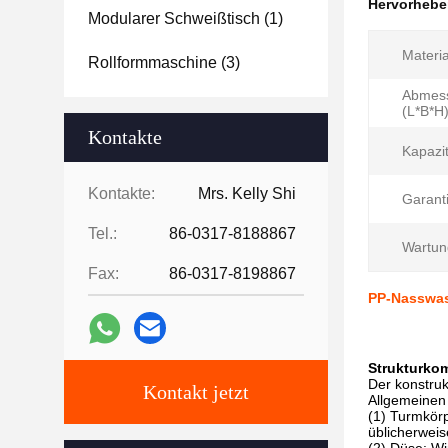
Hervorheb
Modularer Schweißtisch
(1)
Materia
Rollformmaschine
(3)
Abmes
(L*B*H)
Kontakte
Kapazit
Kontakte:
Mrs. Kelly Shi
Garanti
Tel.:
86-0317-8188867
Wartun
Fax:
86-0317-8198867
PP-Nasswas
Strukturko
Der konstruk
Kontakt jetzt
Allgemeinen 
(1) Turmkörp
üblicherweis