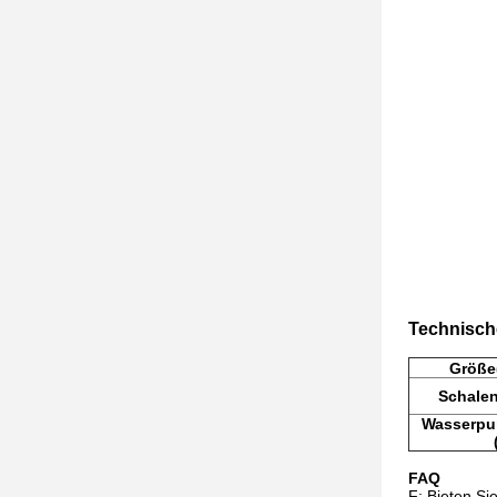
Technisch
Größe
Schale
Wasserpu
FAQ
F: Bieten Si