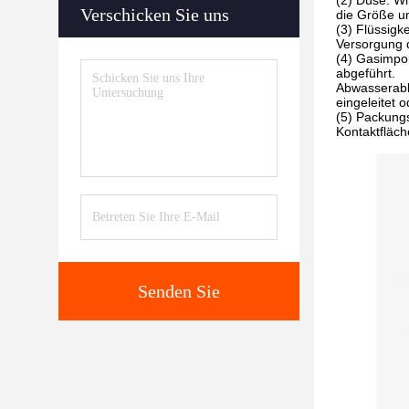
(2) Düse: Wi
Verschicken Sie uns
die Größe un
(3) Flüssigk
Versorgung 
(4) Gasimpor
abgeführt.
Abwasserabl
eingeleitet o
(5) Packungs
Kontaktfläch
Senden Sie