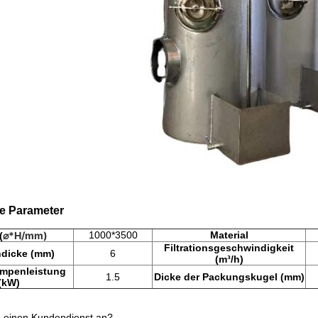
e Parameter
⌀*H/mm)
1000*3500
Material
(
Filtrationsgeschwindigkeit
ndicke (mm)
6
(m³/h)
mpenleistung
1.5
Dicke der Packungskugel (mm)
(kW)
e einen Kundendienst an?