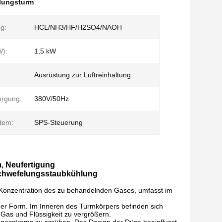
lungsturm
g:
HCL/NH3/HF/H2SO4/NAOH
W):
1,5 kW
Ausrüstung zur Luftreinhaltung
orgung:
380V/50Hz
stem:
SPS-Steuerung
, Neufertigung
schwefelungsstaubkühlung
d Konzentration des zu behandelnden Gases, umfasst im
her Form. Im Inneren des Turmkörpers befinden sich
 Gas und Flüssigkeit zu vergrößern.