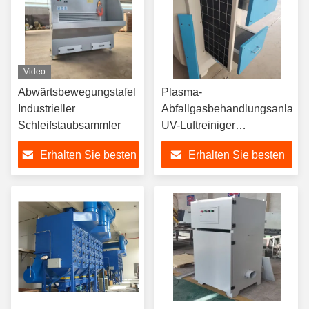
Video
Abwärtsbewegungstafel
Plasma-
Industrieller
Abfallgasbehandlungsanlage
Schleifstaubsammler
UV-Luftreiniger
Ozonphotolyse
Erhalten Sie besten
Erhalten Sie besten
Oxidationsgasentferner
Preis
Preis