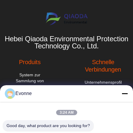
Hebei Qiaoda Environmental Protection
Technology Co., Ltd.
Produits
Schnelle
Verbindungen
System zur
Sammlung von
Unternehmensprofil
Staub aus der
Holzbearbeitung
Evonne
Fabrik-Ausflug
hbkedacc@gmail.com
Tabelle der
Qualitätskontrolle
industriellen
3:24 AM
86-0317-
Abwärtströmung
Neuigkeiten
8188867
Good day, what product are you looking for?
Schweißensdampfauszieher
Sitemap
Nr. 89 Süd, Dorf