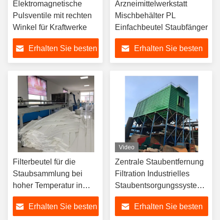
Elektromagnetische
Arzneimittelwerkstatt
Pulsventile mit rechten
Mischbehälter PL
Winkel für Kraftwerke
Einfachbeutel Staubfänger
Erhalten Sie besten
Erhalten Sie besten
Preis
Preis
Video
Filterbeutel für die
Zentrale Staubentfernung
Staubsammlung bei
Filtration Industrielles
hoher Temperatur in
Staubentsorgungssystem
Asphaltanlagen Zement
in der Fabrik
Erhalten Sie besten
Erhalten Sie besten
Stahl Glaskeramik