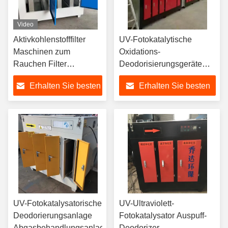
Video
Aktivkohlenstofffilter
UV-Fotokatalytische
Maschinen zum
Oxidations-
Rauchen Filter
Deodorisierungsgeräte
Aktivkohlenstoff
Entfernen von Geruch
Erhalten Sie besten
Erhalten Sie besten
Leichtsauerstoff
Katalysator Abgasreiniger
Preis
Preis
UV-Fotokatalysatorische
UV-Ultraviolett-
Deodorierungsanlage
Fotokatalysator Auspuff-
Abgasbehandlungsanlage
Deodorizer