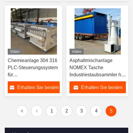
Preis
Preis
Video
Video
Chemieanlage 304 316
Asphaltmischanlage
PLC-Steuerungssystem
NOMEX Tasche
für
Industriestaubsammler hat
Stahlstahlstaubsammler
großes Luftvolumen und
Erhalten Sie besten
Erhalten Sie besten
gute Wirkung
Preis
Preis
1
2
3
4
5