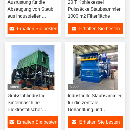
Ausrüstung für die
20 T Kohlekessel
Absaugung von Staub
Pulssäcke Staubsammler
aus industriellen
1000 m2 Filterfläche
Wärmeölkesseln
Erhalten Sie besten
Erhalten Sie besten
Preis
Preis
Video
Video
Großstahlindustrie
Industrielle Staubsammler
Sintermaschine
für die zentrale
Elektrostatischer
Behandlung und
Staubsammler
Emissionskontrolle
Erhalten Sie besten
Erhalten Sie besten