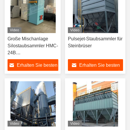
Video
Video
Große Mischanlage
Pulsejet-Staubsammler für
Silostaubsammler HMC-
Steinbrüser
24B
Einzeltaschenstaubsammler
Erhalten Sie besten
Erhalten Sie besten
Preis
Preis
Video
Video