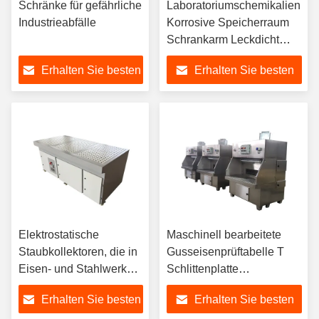
Schränke für gefährliche
Laboratoriumschemikalien
Industrieabfälle
Korrosive Speicherraum
Schrankarm Leckdicht
Gefährliche Güter
Erhalten Sie besten
Erhalten Sie besten
Vorübergehender
Lagerraum
Preis
Preis
Elektrostatische
Maschinell bearbeitete
Staubkollektoren, die in
Gusseisenprüftabelle T
Eisen- und Stahlwerken
Schlittenplatte
verwendet werden
Gusseisenplattform
Erhalten Sie besten
Erhalten Sie besten