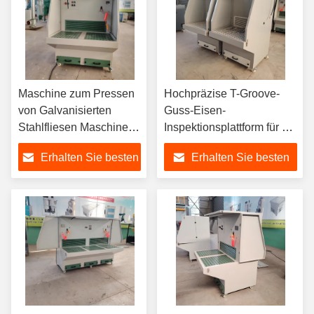
Maschine zum Pressen
Hochpräzise T-Groove-
von Galvanisierten
Guss-Eisen-
Stahlfliesen Maschine
Inspektionsplattform für die
zur Herstellung von
Automobilindustrie
Erhalten Sie besten
Erhalten Sie besten
Glasfliesen
Preis
Preis