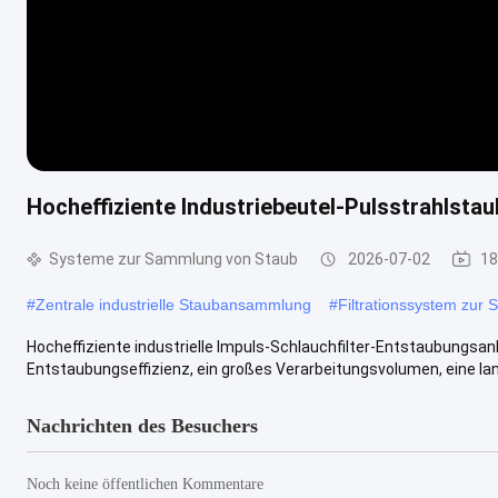
Hocheffiziente Industriebeutel-Pulsstrahlst
Systeme zur Sammlung von Staub
2026-07-02
18
#
Zentrale industrielle Staubansammlung
#
Filtrationssystem zur
Hocheffiziente industrielle Impuls-Schlauchfilter-Entstaubungsanla
Entstaubungseffizienz, ein großes Verarbeitungsvolumen, eine la
Nachrichten des Besuchers
Noch keine öffentlichen Kommentare