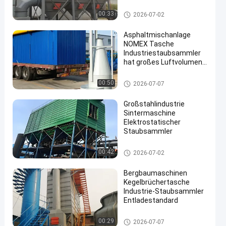
Zementanlagen
Schlauchfilter
00:33
2026-07-02
Asphaltmischanlage
NOMEX Tasche
Industriestaubsammler
hat großes Luftvolumen
und gute Wirkung
Schlauchfilter
00:50
2026-07-07
Großstahlindustrie
Sintermaschine
Elektrostatischer
Staubsammler
Schlauchfilter
00:42
2026-07-02
Bergbaumaschinen
Kegelbrüchertasche
Industrie-Staubsammler
Entladestandard
Schlauchfilter
00:29
2026-07-07