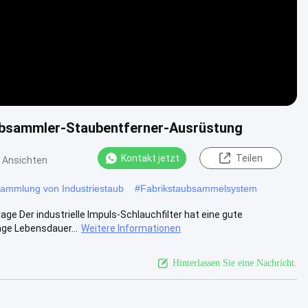
aubsammler-Staubentferner-Ausrüstung
Kontakt jetzt
Teilen
 Ansichten
 Sammlung von Industriestaub
#
Fabrikstaubsammelsystem
ge Der industrielle Impuls-Schlauchfilter hat eine gute
nge Lebensdauer...
Weitere Informationen
Hinterlassen Sie eine Nachricht.