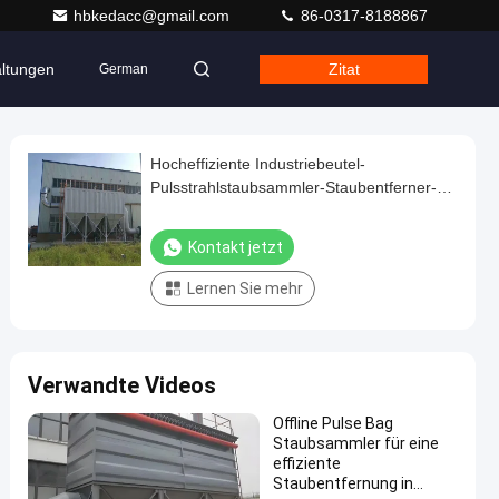
hbkedacc@gmail.com
86-0317-8188867
altungen
Zitat
German
Hocheffiziente Industriebeutel-
Pulsstrahlstaubsammler-Staubentferner-
Ausrüstung
Kontakt jetzt
Lernen Sie mehr
Verwandte Videos
Offline Pulse Bag
Staubsammler für eine
effiziente
Staubentfernung in