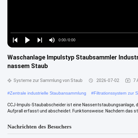
Loaded
:
0%
0:00
/
0:00
Play
Play
Play
Mute
Current
Duration
next
next
Waschanlage Impulstyp Staubsammler Industr
Time
nassem Staub
Systeme zur Sammlung von Staub
2026-07-02
7 
#
Zentrale industrielle Staubansammlung
#
Filtrationssystem zur
CCJ-Impuls-Staubabscheider ist eine Nassentstaubungsanlage, d
Aufprall erfasst und abscheidet. Funktionsweise: Nachdem das stau
Nachrichten des Besuchers