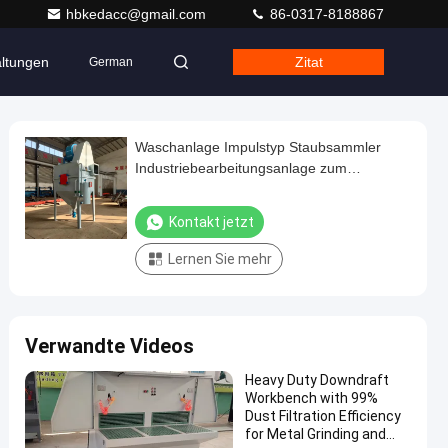
hbkedacc@gmail.com
86-0317-8188867
altungen
Zitat
German
Waschanlage Impulstyp Staubsammler
Industriebearbeitungsanlage zum
Entfernen von nassem Staub
Kontakt jetzt
Lernen Sie mehr
Verwandte Videos
Heavy Duty Downdraft
Workbench with 99%
Dust Filtration Efficiency
for Metal Grinding and