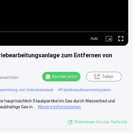
Auto
Picture-
Fullscre
in-
Picture
iebearbeitungsanlage zum Entfernen von
Kontakt jetzt
Teilen
Ansichten
 Sammlung von Industriestaub
#
Fabrikstaubsammelsystem
ie hauptsächlich Staubpartikel im Gas durch Wasserbad und
bhaltige Gas in ...
Weitere Informationen
Hinterlassen Sie eine Nachricht.