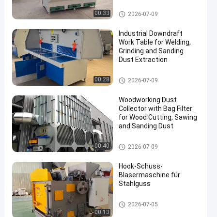
Polishing
Tabelle der industriellen Abwär
00:33
2026-07-09
tströmung
Industrial Downdraft
Work Table for Welding,
Grinding and Sanding
Dust Extraction
en
Tabelle der industriellen Abwär
00:28
2026-07-09
tströmung
Woodworking Dust
Collector with Bag Filter
for Wood Cutting, Sawing
and Sanding Dust
Staubsammelsysteme für die
00:40
2026-07-09
Holzbearbeitung
Hook-Schuss-
Blasermaschine für
Stahlguss
Strahlanlage
2026-07-05
00:13