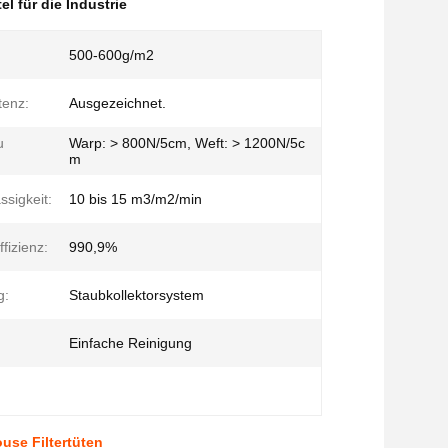
el für die Industrie
500-600g/m2
tenz:
Ausgezeichnet.
u
Warp: > 800N/5cm, Weft: > 1200N/5c
m
ssigkeit:
10 bis 15 m3/m2/min
ffizienz:
990,9%
g:
Staubkollektorsystem
Einfache Reinigung
ouse Filtertüten