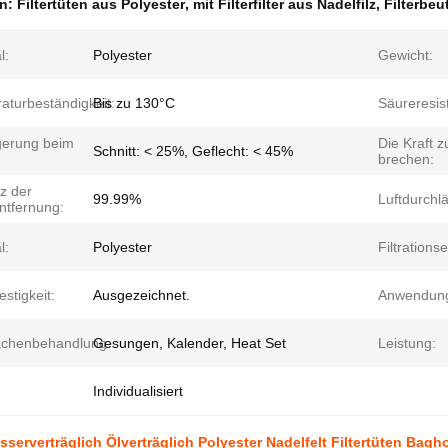
en:
Filtertüten aus Polyester
,
mit Filterfilter aus Nadelfilz
,
Filterbeut
l:
Polyester
Gewicht:
aturbeständigkeit:
Bis zu 130°C
Säureresis
gerung beim
Die Kraft z
Schnitt: < 25%, Geflecht: < 45%
brechen:
nz der
99.99%
Luftdurchlä
ntfernung:
l:
Polyester
Filtrationse
estigkeit:
Ausgezeichnet.
Anwendun
ächenbehandlung:
Gesungen, Kalender, Heat Set
Leistung:
Individualisiert
sserverträglich Ölverträglich Polyester Nadelfelt Filtertüten Bagh