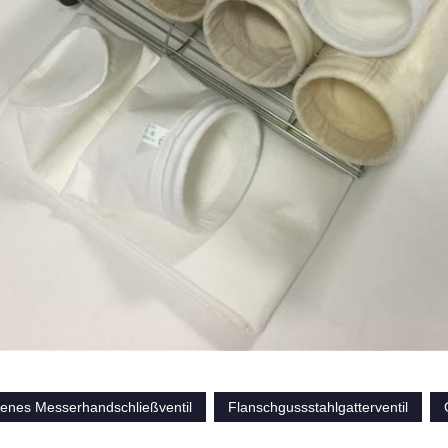
enes Messerhandschließventil
Flanschgussstahlgatterventil