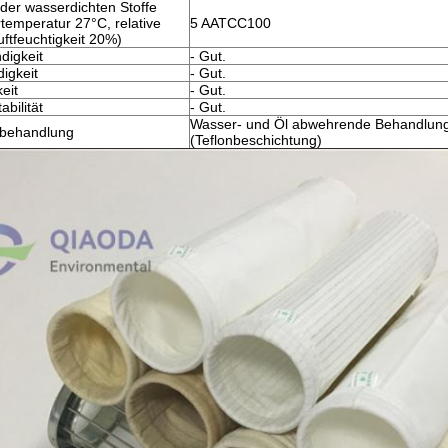
der wasserdichten Stoffe
temperatur 27°C, relative
5 AATCC100
uftfeuchtigkeit 20%)
digkeit
- Gut.
digkeit
- Gut.
eit
- Gut.
abilität
- Gut.
Wasser- und Öl abwehrende Behandlun
nbehandlung
(Teflonbeschichtung)