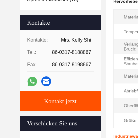
Hervorheb
Materia
Kontakte
Temper
Kontakte:
Mrs. Kelly Shi
Verlän
Bruch:
Tel.:
86-0317-8188867
Effizie
Staube
Fax:
86-0317-8198867
Materia
Abriebf
Kontakt jetzt
Oberfl
Größe:
Verschicken Sie uns
Industriewa