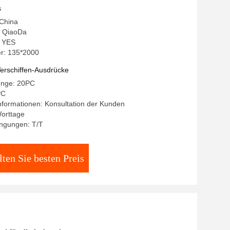
s
 China
 QiaoDa
: YES
r: 135*2000
erschiffen-Ausdrücke
enge: 20PC
PC
formationen: Konsultation der Kunden
Worttage
ngungen: T/T
lten Sie besten Preis