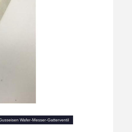
Gusseisen Wafer-Messer-Gatterventil