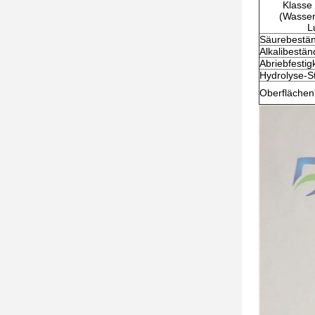
Klasse 
(Wasser
L
Säurebestän
Alkalibestän
Abriebfestigk
Hydrolyse-St
Oberfläche