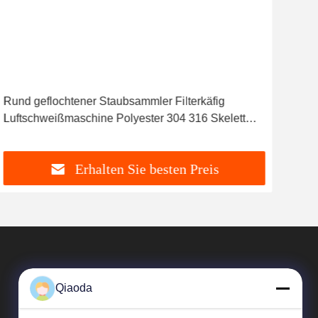
Rund geflochtener Staubsammler Filterkäfig
Die 
Luftschweißmaschine Polyester 304 316 Skelett
vorg
Filtertasche Käfig
Vero
Erhalten Sie besten Preis
Qiaoda