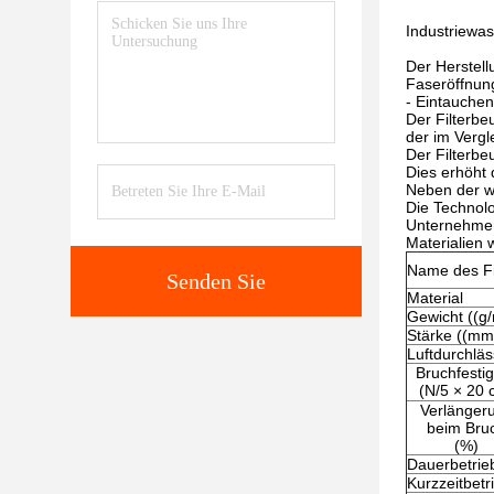
Industriewas
Der Herstell
Faseröffnung
- Eintauchen
Der Filterbe
der im Vergl
Der Filterbe
Dies erhöht
Neben der w
Die Technolo
Unternehmen
Materialien 
Name des Fi
Senden Sie
Material
Gewicht ((g
Stärke ((mm
Luftdurchläs
Bruchfestig
(N/5 × 20 
Verlänger
beim Bru
(%)
Dauerbetrie
Kurzzeitbetr