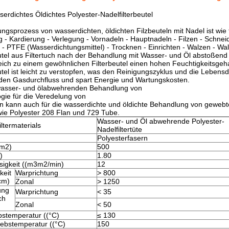
serdichtes Öldichtes Polyester-Nadelfilterbeutel
ungsprozess von wasserdichten, öldichten Filzbeuteln mit Nadel ist wie f
 - Kardierung - Verlegung - Vornadeln - Hauptnadeln - Filzen - Schnei
 - PTFE (Wasserdichtungsmittel) - Trocknen - Einrichten - Walzen - Wa
utel aus Filtertuch nach der Behandlung mit Wasser- und Öl abstoßend
eich zu einem gewöhnlichen Filterbeutel einen hohen Feuchtigkeitsgehalt
utel ist leicht zu verstopfen, was den Reinigungszyklus und die Lebensd
 den Gasdurchfluss und spart Energie und Wartungskosten.
asser- und ölabwehrenden Behandlung von
gie für die Veredelung von
 kann auch für die wasserdichte und öldichte Behandlung von gewebt
wie Polyester 208 Flan und 729 Tube.
Wasser- und Öl abwehrende Polyester-
ltermaterials
Nadelfiltertüte
Polyesterfasern
/m2)
500
)
1.80
sigkeit ((m3m2/min)
12
keit
Warprichtung
> 800
cm)
Zonal
> 1250
ung
Warprichtung
< 35
ch
Zonal
< 50
bstemperatur ((°C)
≤ 130
iebstemperatur ((°C)
150