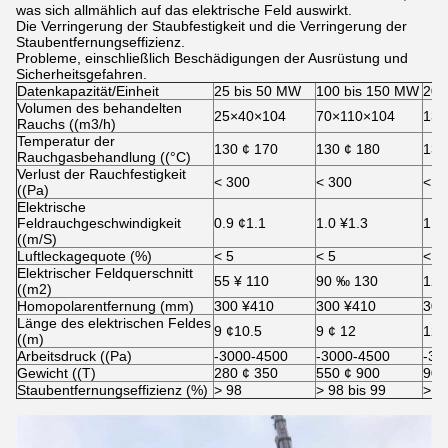
was sich allmählich auf das elektrische Feld auswirkt.
Die Verringerung der Staubfestigkeit und die Verringerung der
Staubentfernungseffizienz.
Probleme, einschließlich Beschädigungen der Ausrüstung und
Sicherheitsgefahren.
Datenkapazität/Einheit
25 bis 50 MW
100 bis 150 MW
20
Volumen des behandelten
25×40×104
70×110×104
130
Rauchs ((m3/h)
Temperatur der
130 ¢ 170
130 ¢ 180
130
Rauchgasbehandlung ((°C)
Verlust der Rauchfestigkeit
< 300
< 300
< 3
((Pa)
Elektrische
Feldrauchgeschwindigkeit
0.9 ¢1.1
1.0 ¥1.3
1.0
((m/S)
Luftleckagequote (%)
< 5
< 5
< 5
Elektrischer Feldquerschnitt
55 ¥ 110
90 ‰ 130
120
((m2)
Homopolarentfernung (mm)
300 ¥410
300 ¥410
300
Länge des elektrischen Feldes
9 ¢10.5
9 ¢ 12
12­
((m)
Arbeitsdruck ((Pa)
-3000-4500
-3000-4500
-30
Gewicht ((T)
280 ¢ 350
550 ¢ 900
900
Staubentfernungseffizienz (%)
> 98
> 98 bis 99
> 9