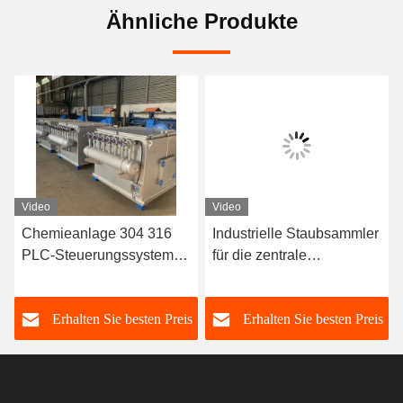
Ähnliche Produkte
Video
Video
Chemieanlage 304 316
Industrielle Staubsammler
PLC-Steuerungssystem
für die zentrale
für
Behandlung und
Stahlstahlstaubsammler
Emissionskontrolle
s
Erhalten Sie besten Preis
Erhalten Sie besten Preis