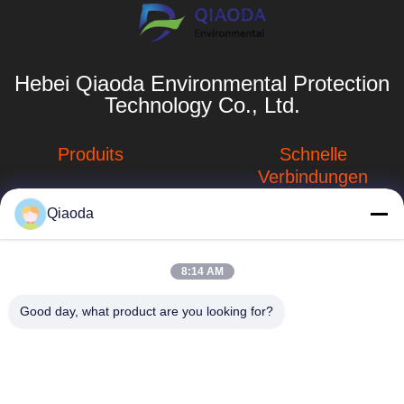
Hebei Qiaoda Environmental Protection
Technology Co., Ltd.
Produits
Schnelle
Verbindungen
Systeme zur
Sammlung von
Qiaoda
Unternehmensprofil
Staub
Fabrik-Ausflug
hbkedacc@gmail.com
Staubsammelsysteme
8:14 AM
für die
Qualitätskontrolle
86-0317-
Holzbearbeitung
Good day, what product are you looking for?
8188867
Neuigkeiten
Tabelle der
Nr. 89 Süd, Dorf
industriellen
Sitemap
Huangguantun,
Abwärtströmung
Stadt Siying, Stadt
Privacy policy