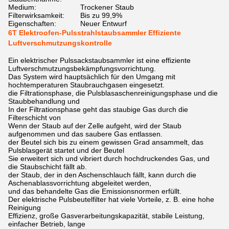
Medium:
Trockener Staub
Filterwirksamkeit:
Bis zu 99,9%
Eigenschaften:
Neuer Entwurf
6T Elektroofen-Pulsstrahlstaubsammler Effiziente
Luftverschmutzungskontrolle
Ein elektrischer Pulssackstaubsammler ist eine effiziente
Luftverschmutzungsbekämpfungsvorrichtung.
Das System wird hauptsächlich für den Umgang mit
hochtemperaturen Staubrauchgasen eingesetzt.
die Filtrationsphase, die Pulsblasaschenreinigungsphase und die
Staubbehandlung und
In der Filtrationsphase geht das staubige Gas durch die
Filterschicht von
Wenn der Staub auf der Zelle aufgeht, wird der Staub
aufgenommen und das saubere Gas entlassen.
der Beutel sich bis zu einem gewissen Grad ansammelt, das
Pulsblasgerät startet und der Beutel
Sie erweitert sich und vibriert durch hochdruckendes Gas, und
die Staubschicht fällt ab.
der Staub, der in den Aschenschlauch fällt, kann durch die
Aschenablassvorrichtung abgeleitet werden,
und das behandelte Gas die Emissionsnormen erfüllt.
Der elektrische Pulsbeutelfilter hat viele Vorteile, z. B. eine hohe
Reinigung
Effizienz, große Gasverarbeitungskapazität, stabile Leistung,
einfacher Betrieb, lange