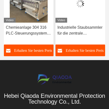
Video
Video
Chemieanlage 304 316
Industrielle Staubsammler
PLC-Steuerungssystem
für die zentrale
für
Behandlung und
Stahlstahlstaubsammler
Emissionskontrolle
s
Erhalten Sie besten Preis
Erhalten Sie besten Preis
Hebei Qiaoda Environmental Protection
Technology Co., Ltd.