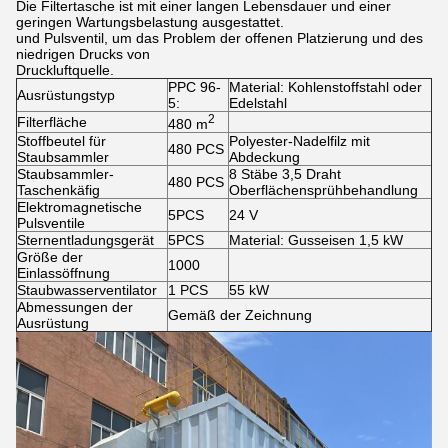
Die Filtertasche ist mit einer langen Lebensdauer und einer
geringen Wartungsbelastung ausgestattet.
und Pulsventil, um das Problem der offenen Platzierung und des
niedrigen Drucks von
Druckluftquelle.
PPC 96-
Material: Kohlenstoffstahl oder
Ausrüstungstyp
5:
Edelstahl
2
Filterfläche
480 m
Stoffbeutel für
Polyester-Nadelfilz mit
480 PCS
Staubsammler
Abdeckung
Staubsammler-
8 Stäbe 3,5 Draht
480 PCS
Taschenkäfig
Oberflächensprühbehandlung
Elektromagnetische
5PCS
24 V
Pulsventile
Sternentladungsgerät
5PCS
Material: Gusseisen 1,5 kW
Größe der
1000
Einlassöffnung
Staubwasserventilator
1 PCS
55 kW
Abmessungen der
Gemäß der Zeichnung
Ausrüstung