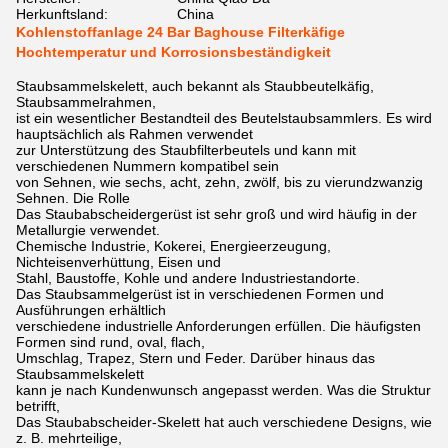
Herkunftsland:
China
Kohlenstoffanlage 24 Bar Baghouse Filterkäfige
Hochtemperatur und Korrosionsbeständigkeit
Staubsammelskelett, auch bekannt als Staubbeutelkäfig,
Staubsammelrahmen,
ist ein wesentlicher Bestandteil des Beutelstaubsammlers. Es wird
hauptsächlich als Rahmen verwendet
zur Unterstützung des Staubfilterbeutels und kann mit
verschiedenen Nummern kompatibel sein
von Sehnen, wie sechs, acht, zehn, zwölf, bis zu vierundzwanzig
Sehnen. Die Rolle
Das Staubabscheidergerüst ist sehr groß und wird häufig in der
Metallurgie verwendet.
Chemische Industrie, Kokerei, Energieerzeugung,
Nichteisenverhüttung, Eisen und
Stahl, Baustoffe, Kohle und andere Industriestandorte.
Das Staubsammelgerüst ist in verschiedenen Formen und
Ausführungen erhältlich
verschiedene industrielle Anforderungen erfüllen. Die häufigsten
Formen sind rund, oval, flach,
Umschlag, Trapez, Stern und Feder. Darüber hinaus das
Staubsammelskelett
kann je nach Kundenwunsch angepasst werden. Was die Struktur
betrifft,
Das Staubabscheider-Skelett hat auch verschiedene Designs, wie
z. B. mehrteilige,