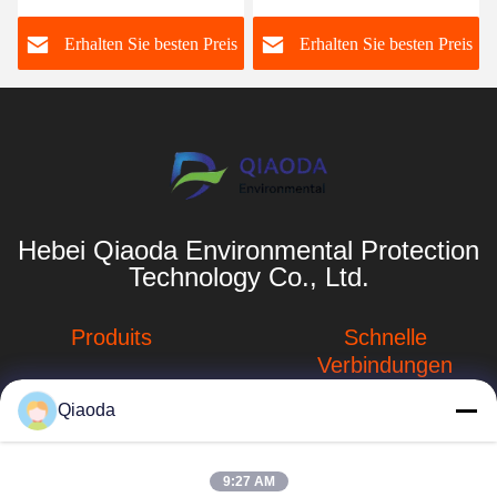
Gewebe aus Gewebe,
Filterkäfig Baghouse
s
Erhalten Sie besten Preis
Erhalten Sie besten Preis
Gewebe aus Gewebe
Filterkäfig
Hebei Qiaoda Environmental Protection
Technology Co., Ltd.
Produits
Schnelle
Verbindungen
Systeme zur
Sammlung von
Qiaoda
Unternehmensprofil
Staub
Fabrik-Ausflug
hbkedacc@gmail.com
Staubsammelsysteme
9:27 AM
für die