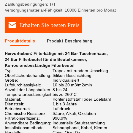
Zahlungsbedingungen: T/T
Versorgungsmaterial-Fähigkeit: 10000 Einheiten pro Monat
Erhalten Sie besten Preis
Produktdetails
Produkt-Beschreibung
Hervorheben:
Filterkäfige mit 24 Bar-Taschenhaus
,
24 Bar Filterbeutel für die Beutelkammer
,
Korrosionsbeständige Filterbeutel
Typ:
Trapez mit rundem Umschlag
Oberflächenbehandlung:
Silikon-Beschichtung
Größe:
Individualisiert
Luftdurchlässigkeit:
10 bis 20 m3/m2/min
Anzahl der Längsbalken:
8 bis 24
Temperaturbeständigkeit:
bis zu 260°C
Material:
Kohlenstoffstahl oder Edelstahl
Dienstzeit:
1 bis 3 Jahre
Betriebsdruck:
Luftdruck
Chemische Resistenz:
Säure, Alkali, Oxidation
Filtrationseffizienz:
990,9%
Anwendbare Bedingung:
Industrielle Staubsammlung
Installationsmethode:
Schnappband, Kabel, Klemm
Hersteller:
China Qiao Da