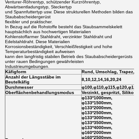
Venturer-Röhrentyp, schützender Kurzröhrentyp,
Abwärtsentladungstyp, Steckertyp
und Spannfuttertyp usw. Diese strukturellen Methoden bilden das
Staubabscheidergerüst
flexibler und praktischer.
In Bezug auf die Rohstoffe besteht das Staubsammelskelett
hauptsächlich aus hochwertigen Materialien
Kohlenstoffarmer Stahldraht, verzinkter Stahldraht und
Edelstahldraht. Diese Materialien
Korrosionsbeständigkeit, Verschleißfestigkeit und hohe
Temperaturbeständigkeit aufweisen
kann den langfristig stabilen Betrieb des Staubabscheidergerüsts
unter rauen Bedingungen gewährleisten
Industrieumgebungen.
Käfigform
Rund, Umschlag, Trapez, F
Anzahl der Längsstäbe im
8,10,12,14,16,20,24
Beutelkäfig
Durchmesser
φ100,φ110,φ115,φ120,φ125
Oberflächenbehandlungsmodus
Verzinkt, gespritzt, Silikon
φ133*1000mm,
φ133*1500mm,
φ133*2000mm,
φ133*2500mm,
φ133*3000mm,
φ133*3500mm,
φ133*4000mm,
φ160*2000mm
φ160*2500mm,