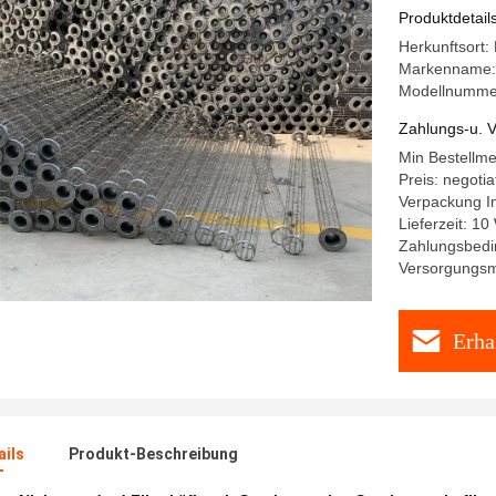
oder flach
Produktdetail
Herkunftsort:
Markenname:
Modellnumme
Zahlungs-u. V
Min Bestellm
Preis: negotia
Verpackung In
Lieferzeit: 10
Zahlungsbedi
Versorgungsma
Erha
ails
Produkt-Beschreibung