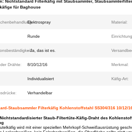
en:
Nichtstandard Filterkäfig mit Staubsammler
,
Staubsammlerfilter
rkäfige für Baghouse
ächenbehandlung:
Elektrospray
Material:
Runde
Einrichtung
onsbeständigkeit:
- Ja, das ist es.
Versandbe
 der Drähte:
8/10/12/16
Merkmal:
Individualisiert
Käfig-Art:
sdrücke:
Verhandelbar
ard-Staubsammler Filterkäfig Kohlenstoffstahl SS304/316 10/12/16
Nichtstandardisierter Staub-Filtertüte-Käfig-Draht des Kohlenstof
ng
telkäfig wird mit einer speziellen Mehrkopf-Schweißausrüstung geschw