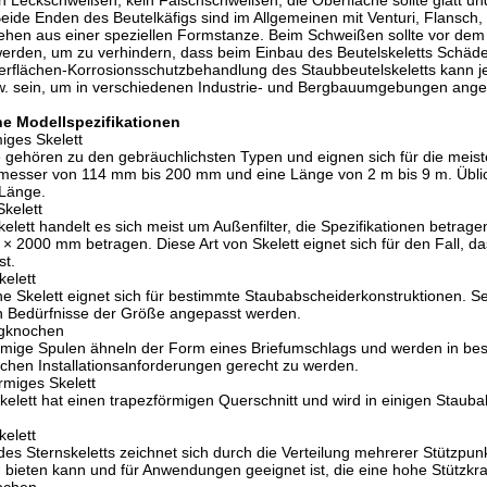
in Leckschweißen, kein Falschschweißen, die Oberfläche sollte glatt 
eide Enden des Beutelkäfigs sind im Allgemeinen mit Venturi, Flansch
tehen aus einer speziellen Formstanze. Beim Schweißen sollte vor de
werden, um zu verhindern, dass beim Einbau des Beutelskeletts Schäden 
erflächen-Korrosionsschutzbehandlung des Staubbeutelskeletts kann je 
w. sein, um in verschiedenen Industrie- und Bergbauumgebungen ang
ne Modellspezifikationen
miges Skelett
e gehören zu den gebräuchlichsten Typen und eignen sich für die meis
messer von 114 mm bis 200 mm und eine Länge von 2 m bis 9 m. Üb
 Länge.
Skelett
elett handelt es sich meist um Außenfilter, die Spezifikationen betr
 2000 mm betragen. Diese Art von Skelett eignet sich für den Fall, das
st.
kelett
che Skelett eignet sich für bestimmte Staubabscheiderkonstruktionen. S
en Bedürfnisse der Größe angepasst werden.
agknochen
mige Spulen ähneln der Form eines Briefumschlags und werden in be
ichen Installationsanforderungen gerecht zu werden.
rmiges Skelett
elett hat einen trapezförmigen Querschnitt und wird in einigen Stauba
kelett
es Sternskeletts zeichnet sich durch die Verteilung mehrerer Stützpun
 bieten kann und für Anwendungen geeignet ist, die eine hohe Stützkraf