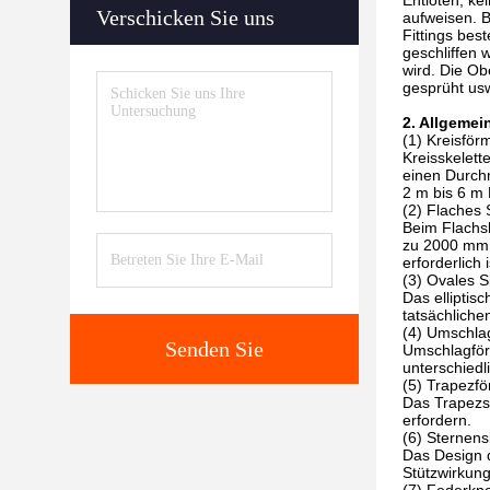
Entlöten, ke
Verschicken Sie uns
aufweisen. B
Fittings bes
geschliffen 
wird. Die Ob
gesprüht us
2. Allgemei
(1) Kreisför
Kreisskelett
einen Durch
2 m bis 6 m
(2) Flaches 
Beim Flachsk
zu 2000 mm ×
erforderlich i
(3) Ovales S
Das elliptis
tatsächlich
(4) Umschl
Senden Sie
Umschlagför
unterschiedl
(5) Trapezfö
Das Trapezsk
erfordern.
(6) Sternens
Das Design d
Stützwirkung