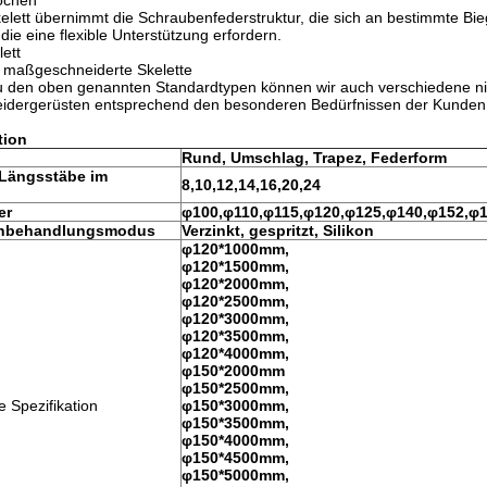
ochen
elett übernimmt die Schraubenfederstruktur, die sich an bestimmte 
 die eine flexible Unterstützung erfordern.
lett
e maßgeschneiderte Skelette
zu den oben genannten Standardtypen können wir auch verschiedene ni
idergerüsten entsprechend den besonderen Bedürfnissen der Kunden
tion
Rund, Umschlag, Trapez, Federform
 Längsstäbe im
8,10,12,14,16,20,24
er
φ100,φ110,φ115,φ120,φ125,φ
140,φ152,φ
enbehandlungsmodus
Verzinkt, gespritzt, Silikon
φ120*1000mm,
φ120*1500mm,
φ120*2000mm,
φ120*2500mm,
φ120*3000mm,
φ120*3500mm,
φ120*4000mm,
φ150*2000mm
φ150*2500mm,
Spezifikation
φ150*3000mm,
φ150*3500mm,
φ150*4000mm,
φ150*4500mm,
φ150*5000mm,