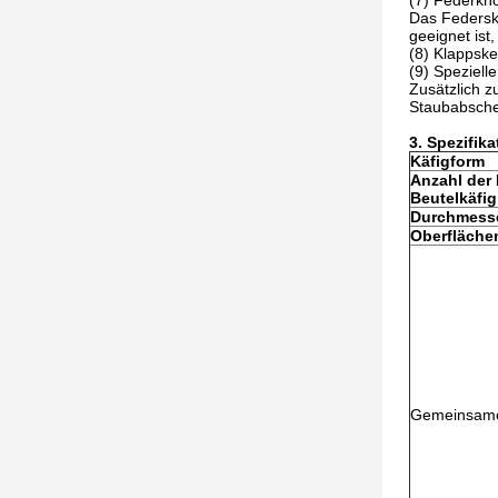
(7) Federkn
Das Federsk
geeignet ist,
(8) Klappske
(9) Speziell
Zusätzlich 
Staubabsche
3. Spezifika
Käfigform
Anzahl der
Beutelkäfig
Durchmess
Oberfläch
Gemeinsame 