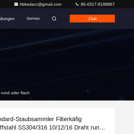
hbkedacc@gmail.com
86-0317-8188867
altungen
Zitat
German
 rund oder flach
ndard-Staubsammler Filterkäfig
ffstahl SS304/316 10/12/16 Draht rund