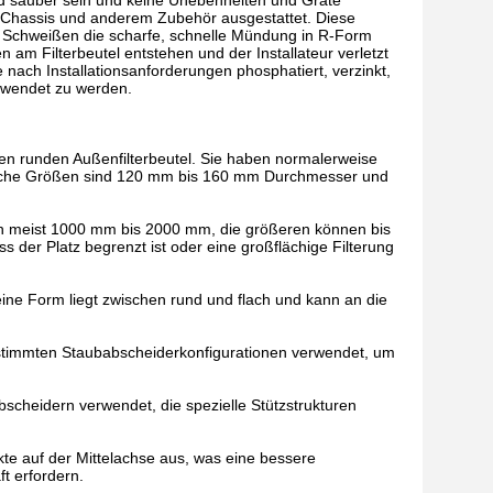
und sauber sein und keine Unebenheiten und Grate
, Chassis und anderem Zubehör ausgestattet. Diese
m Schweißen die scharfe, schnelle Mündung in R-Form
am Filterbeutel entstehen und der Installateur verletzt
nach Installationsanforderungen phosphatiert, verzinkt,
ewendet zu werden.
ten runden Außenfilterbeutel. Sie haben normalerweise
liche Größen sind 120 mm bis 160 mm Durchmesser und
agen meist 1000 mm bis 2000 mm, die größeren können bis
s der Platz begrenzt ist oder eine großflächige Filterung
eine Form liegt zwischen rund und flach und kann an die
stimmten Staubabscheiderkonfigurationen verwendet, um
bscheidern verwendet, die spezielle Stützstrukturen
kte auf der Mittelachse aus, was eine bessere
t erfordern.