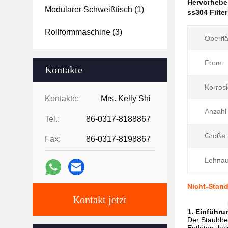
Hervorheb
Modularer Schweißtisch
(1)
ss304 Filte
Rollformmaschine
(3)
Oberfl
Form:
Kontakte
Korrosi
Kontakte:
Mrs. Kelly Shi
Anzahl
Tel.:
86-0317-8188867
Größe:
Fax:
86-0317-8198867
Lohnau
Nicht-Stand
Kontakt jetzt
1. Einführu
Der Staubbeu