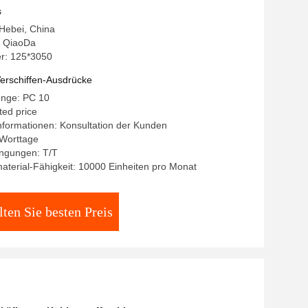
s
 Hebei, China
 QiaoDa
r: 125*3050
erschiffen-Ausdrücke
enge: PC 10
ted price
formationen: Konsultation der Kunden
 Worttage
ngungen: T/T
terial-Fähigkeit: 10000 Einheiten pro Monat
lten Sie besten Preis