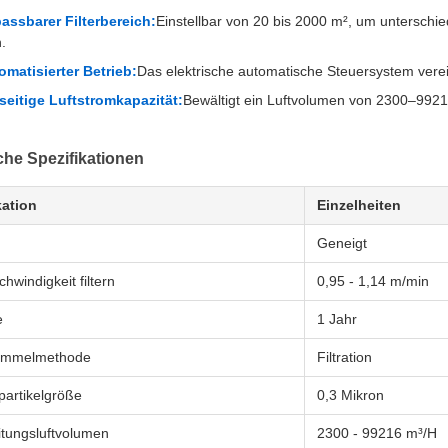
assbarer Filterbereich:
Einstellbar von 20 bis 2000 m², um unterschie
.
omatisierter Betrieb:
Das elektrische automatische Steuersystem verei
lseitige Luftstromkapazität:
Bewältigt ein Luftvolumen von 2300–99216
he Spezifikationen
kation
Einzelheiten
Geneigt
hwindigkeit filtern
0,95 - 1,14 m/min
e
1 Jahr
ammelmethode
Filtration
partikelgröße
0,3 Mikron
itungsluftvolumen
2300 - 99216 m³/H