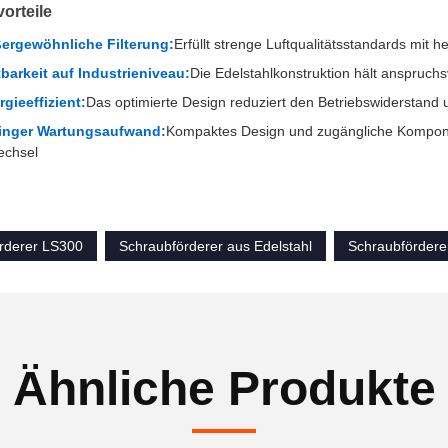
orteile
ergewöhnliche Filterung:
Erfüllt strenge Luftqualitätsstandards mit
tbarkeit auf Industrieniveau:
Die Edelstahlkonstruktion hält anspruc
rgieeffizient:
Das optimierte Design reduziert den Betriebswiderstand
inger Wartungsaufwand:
Kompaktes Design und zugängliche Kompone
echsel
rderer LS300
Schraubförderer aus Edelstahl
Schraubförderer
Ähnliche Produkte