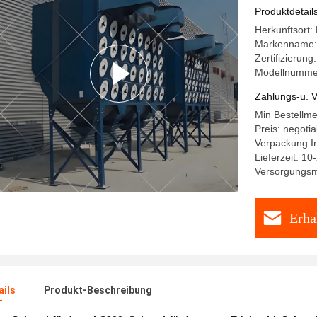
Produktdetail
Herkunftsort:
Markenname:
Zertifizierung
Modellnumme
Zahlungs-u. V
Min Bestellm
Preis: negotia
Verpackung In
Lieferzeit: 1
Versorgungsma
Erha
ails
Produkt-Beschreibung