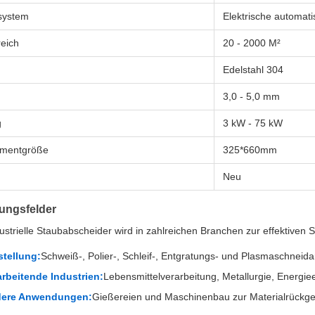
lsystem
Elektrische automat
reich
20 - 2000 M²
Edelstahl 304
3,0 - 5,0 mm
g
3 kW - 75 kW
lementgröße
325*660mm
Neu
ngsfelder
ustrielle Staubabscheider wird in zahlreichen Branchen zur effektiven 
stellung:
Schweiß-, Polier-, Schleif-, Entgratungs- und Plasmaschneida
arbeitende Industrien:
Lebensmittelverarbeitung, Metallurgie, Energi
ere Anwendungen:
Gießereien und Maschinenbau zur Materialrückgew