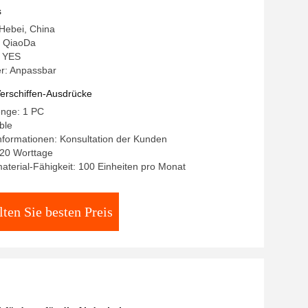
s
 Hebei, China
 QiaoDa
: YES
r: Anpassbar
erschiffen-Ausdrücke
enge: 1 PC
ble
formationen: Konsultation der Kunden
0-20 Worttage
terial-Fähigkeit: 100 Einheiten pro Monat
lten Sie besten Preis