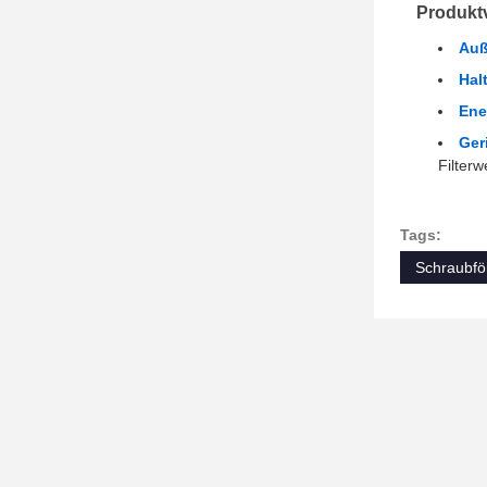
Produktv
Auß
Hal
Ene
Ger
Filterw
Tags:
Schraubfö