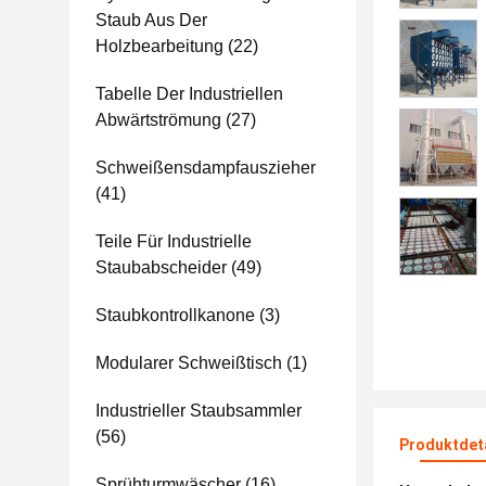
Staub Aus Der
Holzbearbeitung
(22)
Tabelle Der Industriellen
Abwärtströmung
(27)
Schweißensdampfauszieher
(41)
Teile Für Industrielle
Staubabscheider
(49)
Staubkontrollkanone
(3)
Modularer Schweißtisch
(1)
Industrieller Staubsammler
(56)
Produktdet
Sprühturmwäscher
(16)