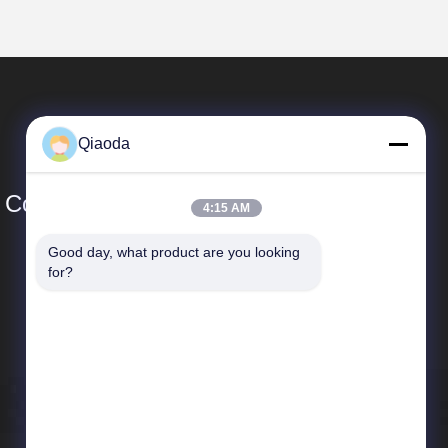
Qiaoda
Co., Ltd.
4:15 AM
Good day, what product are you looking 
Schnelle Verbindungen
for?
Unternehmensprofil
Fabrik-Ausflug
Qualitätskontrolle
Neuigkeiten