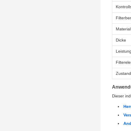
Kontrol
Filterbe
Material
Dicke
Leistun
Filtere
Zustand
Anwendu
Dieser ind
Her
Ver
And