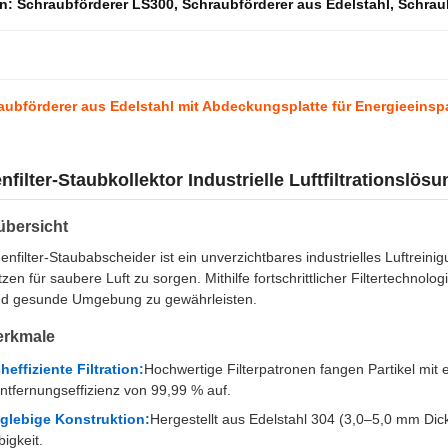
en:
Schraubförderer LS300
,
Schraubförderer aus Edelstahl
,
Schraub
aubförderer aus Edelstahl mit Abdeckungsplatte für Energieeins
nfilter-Staubkollektor Industrielle Luftfiltrationslösu
übersicht
enfilter-Staubabscheider ist ein unverzichtbares industrielles Luftrei
tzen für saubere Luft zu sorgen. Mithilfe fortschrittlicher Filtertechnolo
nd gesunde Umgebung zu gewährleisten.
rkmale
heffiziente Filtration:
Hochwertige Filterpatronen fangen Partikel mit 
ntfernungseffizienz von 99,99 % auf.
glebige Konstruktion:
Hergestellt aus Edelstahl 304 (3,0–5,0 mm Dic
igkeit.