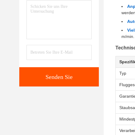
Anp
werden
Aut
Vie
m/min.
Technisc
Spezifi
Typ
Senden Sie
Fluggesc
Garanti
Staubs
Mindest
Verarbe