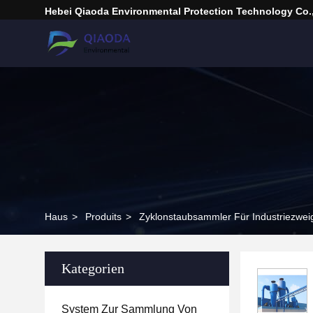
Hebei Qiaoda Environmental Protection Technology Co.,
Haus
>
Produits
>
Zyklonstaubsammler Für Industriezwei
Kategorien
System Zur Sammlung Von