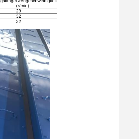
ngslänge
Drehgeschwindigkeit
(r/min)
29
32
32