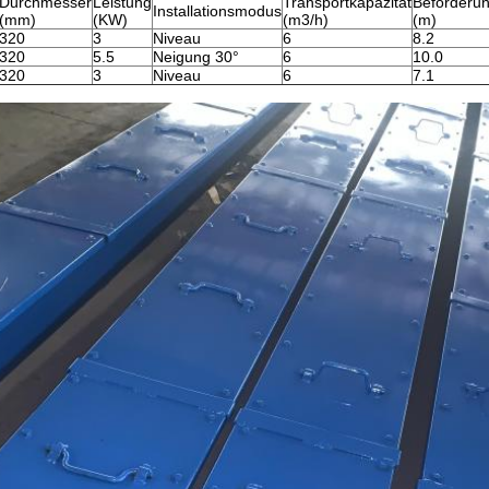
Durchmesser
Leistung
Transportkapazität
Beförderu
Installationsmodus
(mm)
(KW)
(m3/h)
(m)
320
3
Niveau
6
8.2
320
5.5
Neigung 30°
6
10.0
320
3
Niveau
6
7.1