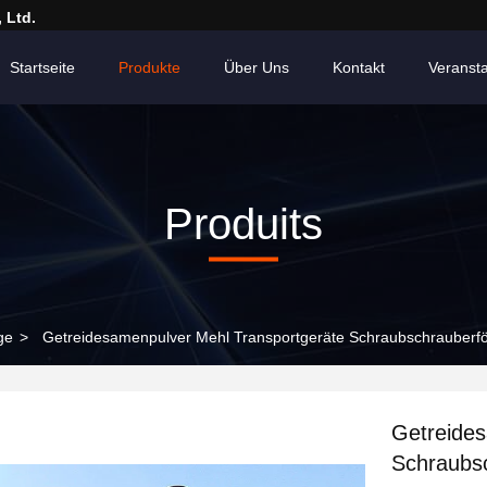
 Ltd.
Startseite
Produkte
Über Uns
Kontakt
Veranst
Produits
ge
>
Getreidesamenpulver Mehl Transportgeräte Schraubschrauberfö
Getreides
Schraubsc