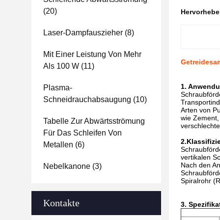
(20)
Hervorheb
Laser-Dampfauszieher
(8)
Mit Einer Leistung Von Mehr
Getreidesa
Als 100 W
(11)
1. Anwend
Plasma-
Schraubförde
Schneidrauchabsaugung
(10)
Transportind
Arten von Pu
wie Zement, 
Tabelle Zur Abwärtsströmung
verschlechte
Für Das Schleifen Von
2.Klassifiz
Metallen
(6)
Schraubförde
vertikalen Sc
Nach den Anf
Nebelkanone
(3)
Schraubförde
Spiralrohr (
Kontakte
3. Spezifika