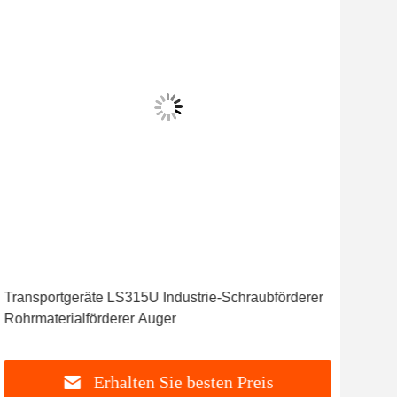
Transportgeräte LS315U Industrie-Schraubförderer
Schr
Rohrmaterialförderer Auger
Spir
Erhalten Sie besten Preis