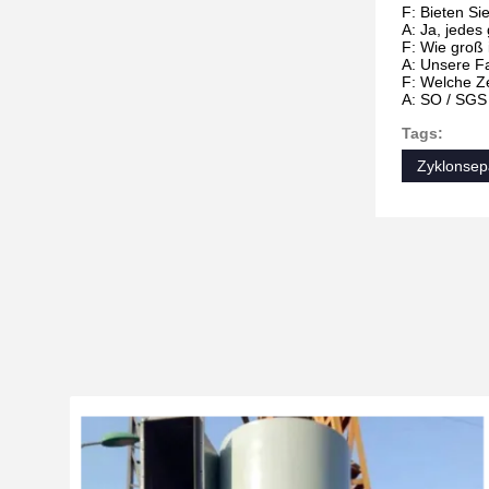
F: Bieten S
A: Ja, jedes
F: Wie groß 
A: Unsere F
F: Welche Ze
A: SO / SGS
Tags:
Zyklonsep