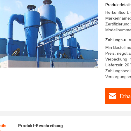
Produktdetail
Herkunftsort:
Markenname:
Zertifizierung
Modellnumme
Zahlungs-u. V
Min Bestellm
Preis: negotia
Verpackung In
Lieferzeit: 20
Zahlungsbedi
Versorgungsma
Erha
ails
Produkt-Beschreibung