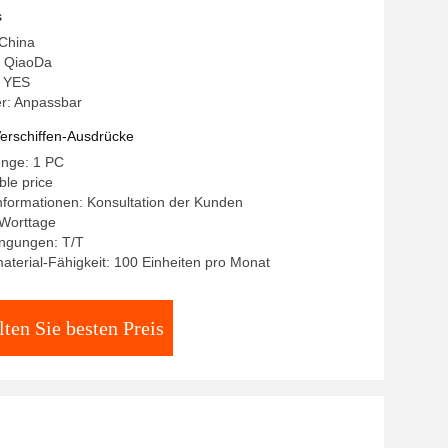
s
 China
 QiaoDa
: YES
r: Anpassbar
erschiffen-Ausdrücke
enge: 1 PC
ble price
formationen: Konsultation der Kunden
 Worttage
ngungen: T/T
terial-Fähigkeit: 100 Einheiten pro Monat
lten Sie besten Preis