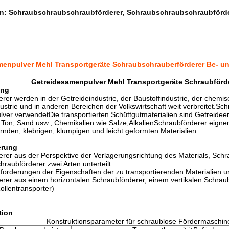
en:
Schraubschraubschraubförderer
,
Schraubschraubschraubförde
menpulver Mehl Transportgeräte Schraubschrauberförderer Be- u
Getreidesamenpulver Mehl Transportgeräte Schraubförd
ung
rer werden in der Getreideindustrie, der Baustoffindustrie, der chemis
ustrie und in anderen Bereichen der Volkswirtschaft weit verbreitet.Sc
lver verwendetDie transportierten Schüttgutmaterialien sind Getreidee
Ton, Sand usw., Chemikalien wie Salze,AlkalienSchraubförderer eignen 
rnden, klebrigen, klumpigen und leicht geformten Materialien.
ierung
rer aus der Perspektive der Verlagerungsrichtung des Materials, Schra
hraubförderer zwei Arten unterteilt.
orderungen der Eigenschaften der zu transportierenden Materialien u
rer aus einem horizontalen Schraubförderer, einem vertikalen Schraub
Rollentransporter)
tion
Konstruktionsparameter für schraublose Fördermaschin