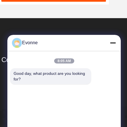
Evonne
Co., Ltd.
8:05 AM
Good day, what product are you looking 
Schnelle Verbindungen
for?
Unternehmensprofil
Fabrik-Ausflug
Qualitätskontrolle
Neuigkeiten