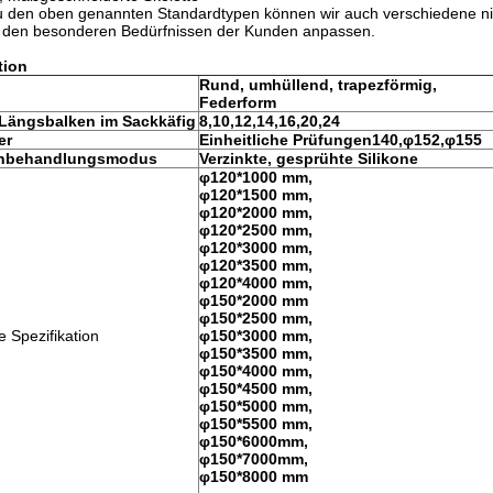
zu den oben genannten Standardtypen können wir auch verschiedene n
h den besonderen Bedürfnissen der Kunden anpassen.
tion
Rund, umhüllend, trapezförmig,
Federform
 Längsbalken im Sackkäfig
8,10,12,14,16,20,24
er
Einheitliche Prüfungen
140,φ152,φ155
enbehandlungsmodus
Verzinkte, gesprühte Silikone
φ120*1000 mm,
φ120*1500 mm,
φ120*2000 mm,
φ120*2500 mm,
φ120*3000 mm,
φ120*3500 mm,
φ120*4000 mm,
φ150*2000 mm
φ150*2500 mm,
Spezifikation
φ150*3000 mm,
φ150*3500 mm,
φ150*4000 mm,
φ150*4500 mm,
φ150*5000 mm,
φ150*5500 mm,
φ150*6000mm,
φ150*7000mm,
φ150*8000 mm