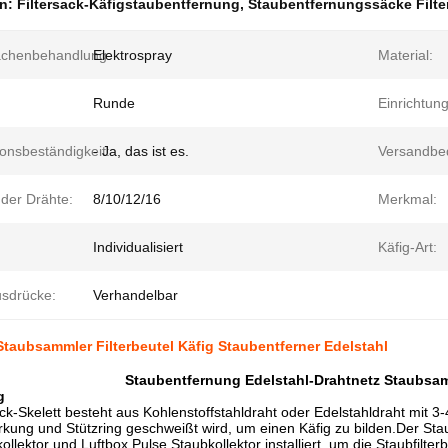
en:
Filtersack-Käfigstaubentfernung
,
Staubentfernungssäcke Filte
ächenbehandlung:
Elektrospray
Material:
Runde
Einrichtung
onsbeständigkeit:
- Ja, das ist es.
Versandbe
 der Drähte:
8/10/12/16
Merkmal:
Individualisiert
Käfig-Art:
sdrücke:
Verhandelbar
taubsammler Filterbeutel Käfig Staubentferner Edelstahl
Staubentfernung Edelstahl-Drahtnetz Staubsamm
g
k-Skelett besteht aus Kohlenstoffstahldraht oder Edelstahldraht mit 3
kung und Stützring geschweißt wird, um einen Käfig zu bilden.Der Stau
ollektor und Luftbox Pulse Staubkollektor installiert, um die Staubfilte