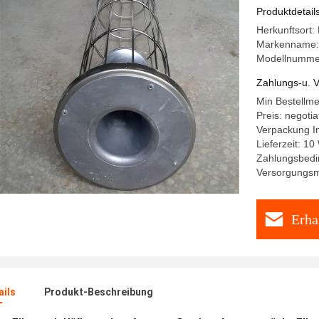
Produktdetail
Herkunftsort:
Markenname:
Modellnumme
Zahlungs-u. V
Min Bestellm
Preis: negotia
Verpackung In
Lieferzeit: 10
Zahlungsbedi
Versorgungsma
Erha
ails
Produkt-Beschreibung