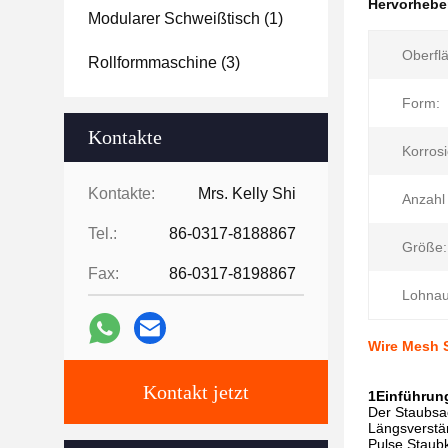
Hervorheb
Modularer Schweißtisch
(1)
Oberfl
Rollformmaschine
(3)
Form:
Kontakte
Korrosi
Kontakte:
Mrs. Kelly Shi
Anzahl
Tel.:
86-0317-8188867
Größe:
Fax:
86-0317-8198867
Lohnau
Wire Mesh S
Kontakt jetzt
1Einführun
Der Staubsac
Längsverstär
Pulse Staubk