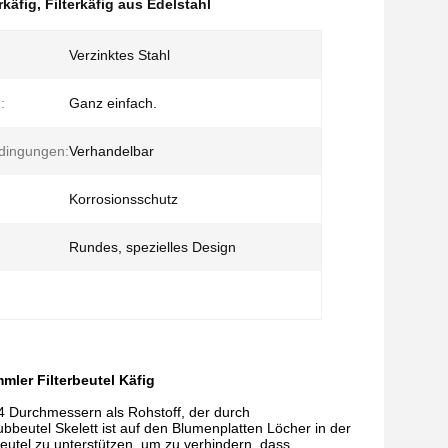
rkäfig
,
Filterkäfig aus Edelstahl
Verzinktes Stahl
:
Ganz einfach.
dingungen:
Verhandelbar
Korrosionsschutz
Rundes, spezielles Design
ler Filterbeutel Käfig
-4 Durchmessern als Rohstoff, der durch
bbeutel Skelett ist auf den Blumenplatten Löcher in der
rbeutel zu unterstützen, um zu verhindern, dass