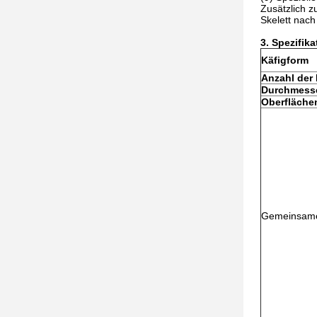
Zusätzlich 
Skelett nac
3. Spezifika
Käfigform
Anzahl der
Durchmess
Oberfläch
Gemeinsame 