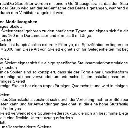
hDie Staubfilter werden mit einem Gerät ausgestrahlt, das den Staub
t.der Staub wird auf der Außenfläche des Beutels gefangen, während 
durch den Ventilator abgeleitet wird.
me Modellvorgaben
miges Skelett
 Skelettbeutel gehören zu den häufigsten Typen und eignen sich für d
 bis 160 mm Durchmesser und 2 m bis 6 m Länge.
Skelett
kelett ist hauptsächlich externer Filtertyp, die Spezifikationen liege
 2000 mm.Diese Art von Skelett eignet sich für Gelegenheiten mit be
kelett
che Skelett eignet sich für einige spezifische Staubsammlerkonstruktione
agknochen
ige Spulen sind so konzipiert, dass sie der Form einer Umschlagform
rkonfigurationen verwendet, um unterschiedlichen Installationsanfor
rmiges Skelett
rmige Skelett hat einen trapezförmigen Querschnitt und wird in einige
kelett
des Sternskeletts zeichnet sich durch die Verteilung mehrerer Stützpu
bieten kann und für Anwendungen geeignet ist, die eine hohe Stützfestig
s Federtyps
kelett verwendet die Spulen-Federstruktur, die sich an bestimmte B
 die eine flexible Unterstützung erfordern.
lett
e, maßgeschneiderte Skelette