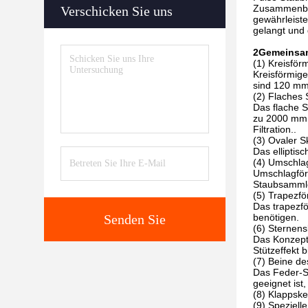
Zusammenbruc
Verschicken Sie uns
gewährleiste
gelangt und 
2Gemeinsa
(1) Kreisför
Kreisförmige
sind 120 mm
(2) Flaches 
Das flache S
zu 2000 mm ×
Filtration..
(3) Ovaler S
Das elliptis
(4) Umschl
Umschlagförm
Staubsammle
(5) Trapezfö
Das trapezfö
Senden Sie
benötigen.
(6) Sternens
Das Konzept 
Stützeffekt 
(7) Beine de
Das Feder-S
geeignet ist,
(8) Klappske
(9) Speziell