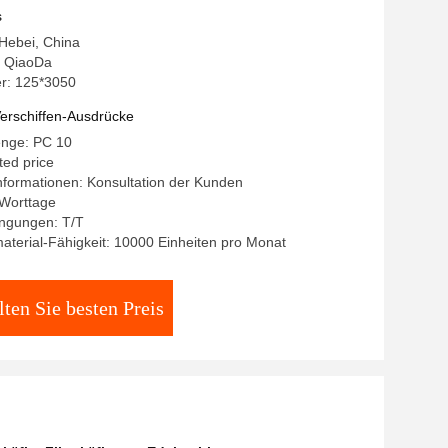
s
 Hebei, China
 QiaoDa
r: 125*3050
erschiffen-Ausdrücke
enge: PC 10
ted price
formationen: Konsultation der Kunden
 Worttage
ngungen: T/T
terial-Fähigkeit: 10000 Einheiten pro Monat
lten Sie besten Preis