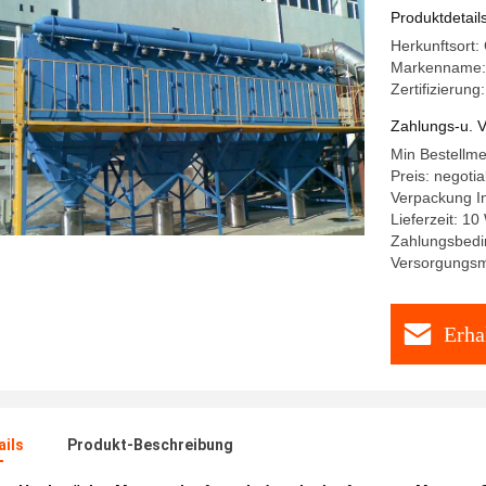
Produktdetail
Herkunftsort:
Markenname:
Zertifizierung
Zahlungs-u. V
Min Bestellm
Preis: negotia
Verpackung In
Lieferzeit: 10
Zahlungsbedi
Versorgungsma
Erha
ails
Produkt-Beschreibung