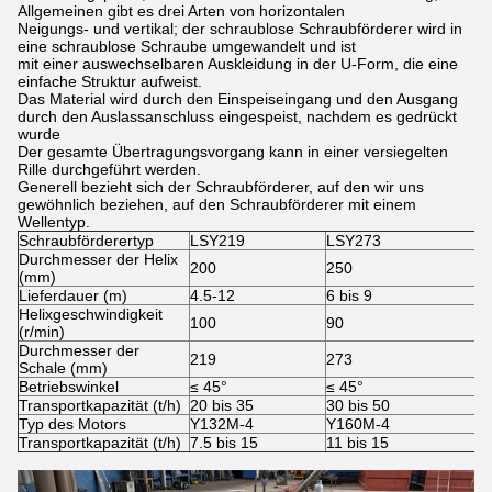
Allgemeinen gibt es drei Arten von horizontalen
Neigungs- und vertikal; der schraublose Schraubförderer wird in
eine schraublose Schraube umgewandelt und ist
mit einer auswechselbaren Auskleidung in der U-Form, die eine
einfache Struktur aufweist.
Das Material wird durch den Einspeiseingang und den Ausgang
durch den Auslassanschluss eingespeist, nachdem es gedrückt
wurde
Der gesamte Übertragungsvorgang kann in einer versiegelten
Rille durchgeführt werden.
Generell bezieht sich der Schraubförderer, auf den wir uns
gewöhnlich beziehen, auf den Schraubförderer mit einem
Wellentyp.
Schraubförderertyp
LSY219
LSY273
L
Durchmesser der Helix
200
250
3
(mm)
Lieferdauer (m)
4.5-12
6 bis 9
6
Helixgeschwindigkeit
100
90
8
(r/min)
Durchmesser der
219
273
2
Schale (mm)
Betriebswinkel
≤ 45°
≤ 45°
≤
Transportkapazität (t/h)
20 bis 35
30 bis 50
3
Typ des Motors
Y132M-4
Y160M-4
Y
Transportkapazität (t/h)
7.5 bis 15
11 bis 15
1