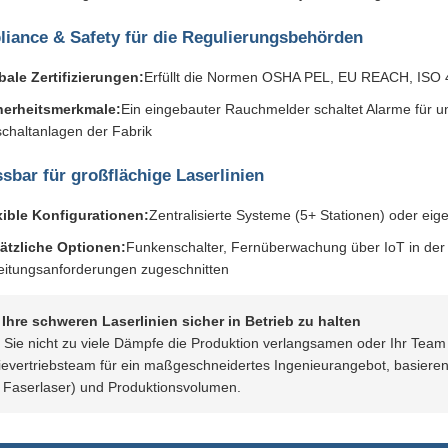
liance & Safety für die Regulierungsbehörden
bale Zertifizierungen:
Erfüllt die Normen OSHA PEL, EU REACH, ISO 4
herheitsmerkmale:
Ein eingebauter Rauchmelder schaltet Alarme für uns
schaltanlagen der Fabrik
sbar für großflächige Laserlinien
xible Konfigurationen:
Zentralisierte Systeme (5+ Stationen) oder eig
ätzliche Optionen:
Funkenschalter, Fernüberwachung über IoT in der F
eitungsanforderungen zugeschnitten
, Ihre schweren Laserlinien sicher in Betrieb zu halten
 Sie nicht zu viele Dämpfe die Produktion verlangsamen oder Ihr Team
ievertriebsteam für ein maßgeschneidertes Ingenieurangebot, basierend
Faserlaser) und Produktionsvolumen.