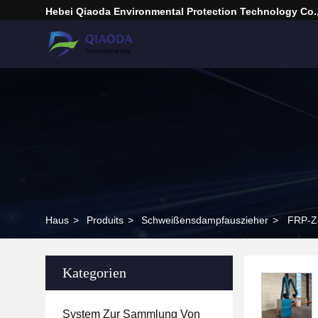
Hebei Qiaoda Environmental Protection Technology Co.,
Haus
>
Produits
>
Schweißensdampfauszieher
>
FRP-Ze
Kategorien
System Zur Sammlung Von