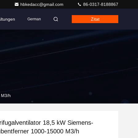
hbkedacc@gmail.com
86-0317-8188867
altungen
Zitat
German
0 M3/h
ifugalventilator 18,5 kW Siemens-
ubentferner 1000-15000 M3/h