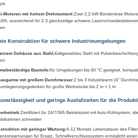
gen
i-Motoren mit hohem Drehmoment:
Zwei 2,2-kW-Bürstenlose Motore
3/h, ausreichend für 2-3 gleichzeitige schwere Laserschneidestationen
ten
ste Konstruktion für schwere Industrieumgebungen
 einem Gehäuse aus Stahl,
Kaltgewalztes Stahl mit Pulverbeschichtun
ion
mebeständige Bauteile:
für Umgebungen bis 60 °C geeignet, kompati
augarme mit großem Durchmesser:
2 bis 3 Industriearm (4" Durchme
iumlegierungsgelenken für große Werkstücke bis 2 m × 1 m
Zuverlässigkeit und geringe Ausfallzeiten für die Produ
erbetrieb:
Zertifiziert für 24/7/365 Betriebszeit mit Auto-Kühlsystem, i
bilrahmen schneiden
struktion mit geringer Wartung:
6-12 Monate Lebensdauer des Filter
ensorwarnungen für Ersatz, Schnellverschlusssystem ermöglicht einen v