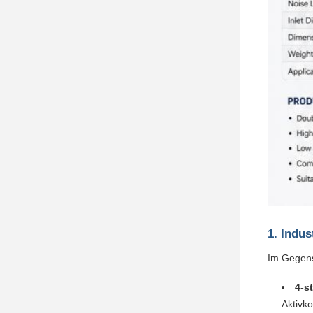
1. Indu
Im Gegens
4-s
Aktivk