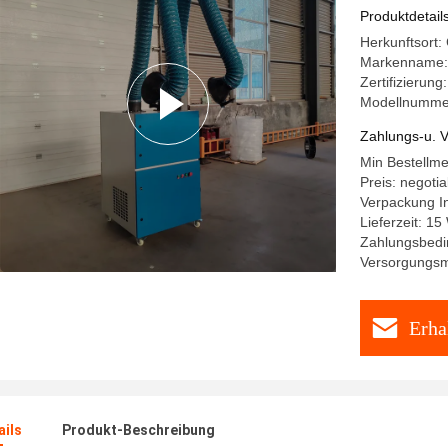
Produktdetail
Herkunftsort:
Markenname:
Zertifizierung
Modellnumme
Zahlungs-u. V
Min Bestellm
Preis: negotia
Verpackung In
Lieferzeit: 15
Zahlungsbedi
Versorgungsma
Erha
ails
Produkt-Beschreibung