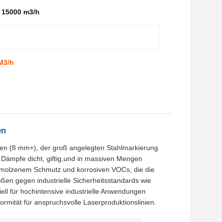
r 15000 m3/h
M3/h
en
ten (8 mm+), der groß angelegten Stahlmarkierung
 Dämpfe dicht, giftig,und in massiven Mengen
hmolzenem Schmutz und korrosiven VOCs, die die
en gegen industrielle Sicherheitsstandards wie
ll für hochintensive industrielle Anwendungen
rmität für anspruchsvolle Laserproduktionslinien.