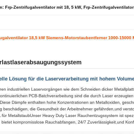
en:
Frp-Zentrifugalventilator mit 18
,
5 kW
,
Frp-Zentrifugalventilato
ugalventilator 18,5 kW Siemens-Motorstaubentferner 1000-15000 
rlastlaserabsaugungssystem
ielle Lösung für die Laserverarbeitung mit hohem Volum
ren industriellen Laservorgängen wie dem Schneiden dicker Metallplat
kontinuierlichen PCB-Batchverarbeitung sind die durch Laser erzeugten
tDiese Dämpfe enthalten hohe Konzentrationen an Metalloxiden, gesc
g beschädigen, die Gesundheit der Arbeitnehmer gefährden,und verstoß
für MetallstaubUnser Heavy Duty Laser Rauchentzugssystem ist spezie
, bietet kompromisslose Rauchabfangen, 24/7 Zuverlässigkeit,und Konfo