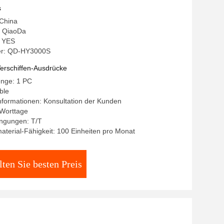
s
 China
 QiaoDa
: YES
r: QD-HY3000S
erschiffen-Ausdrücke
enge: 1 PC
ble
formationen: Konsultation der Kunden
 Worttage
ngungen: T/T
terial-Fähigkeit: 100 Einheiten pro Monat
lten Sie besten Preis