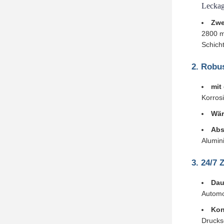
Lecka
Zwe
2800 m
Schich
2. Robu
mit
Korros
Wär
Abs
Alumin
3. 24/7 
Dau
Automo
Kon
Drucks