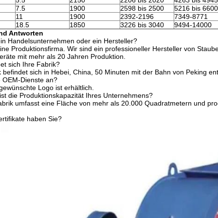
5.5
2150
2206 bis 2020
4263 bis 4945
7.5
1900
2598 bis 2500
5216 bis 6600
11
1900
2392-2196
7349-8771
18.5
1850
3226 bis 3040
9494-14000
und Antworten
ein Handelsunternehmen oder ein Hersteller?
eine Produktionsfirma. Wir sind ein professioneller Hersteller von Staub
räte mit mehr als 20 Jahren Produktion.
et sich Ihre Fabrik?
k befindet sich in Hebei, China, 50 Minuten mit der Bahn von Peking ent
ie OEM-Dienste an?
 gewünschte Logo ist erhältlich.
ist die Produktionskapazität Ihres Unternehmens?
abrik umfasst eine Fläche von mehr als 20.000 Quadratmetern und pro
rtifikate haben Sie?