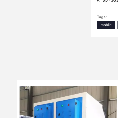
A: ISO / SG
Tags:
mobile