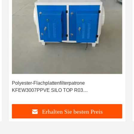
Polyester-Flachplattenfilterpatrone
KFEW3007PPVE SILO TOP R03
Industriestaubsammler
Erhalten Sie besten Preis