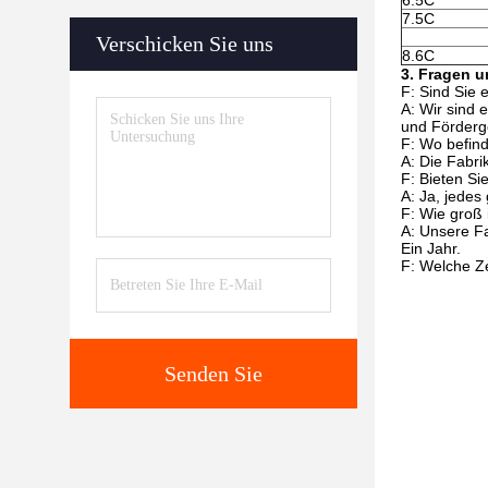
6.5C
7.5C
Verschicken Sie uns
8.6C
3. Fragen 
F: Sind Sie 
A: Wir sind 
und Förderge
F: Wo befind
A: Die Fabri
F: Bieten S
A: Ja, jedes
F: Wie groß 
A: Unsere F
Ein Jahr.
F: Welche Ze
Senden Sie