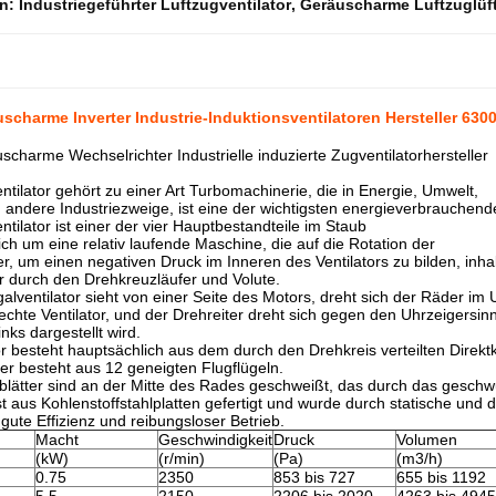
en:
Industriegeführter Luftzugventilator
,
Geräuscharme Luftzuglüf
scharme Inverter Industrie-Induktionsventilatoren Hersteller 630
charme Wechselrichter Industrielle induzierte Zugventilatorhersteller
entilator gehört zu einer Art Turbomachinerie, die in Energie, Umwelt,
d andere Industriezweige, ist eine der wichtigsten energieverbrauchend
ntilator ist einer der vier Hauptbestandteile im Staub
ich um eine relativ laufende Maschine, die auf die Rotation der
, um einen negativen Druck im Inneren des Ventilators zu bilden, inha
or durch den Drehkreuzläufer und Volute.
galventilator sieht von einer Seite des Motors, dreht sich der Räder im 
echte Ventilator, und der Drehreiter dreht sich gegen den Uhrzeigersinn
inks dargestellt wird.
or besteht hauptsächlich aus dem durch den Drehkreis verteilten Direk
r besteht aus 12 geneigten Flugflügeln.
lätter sind an der Mitte des Rades geschweißt, das durch das geschwu
st aus Kohlenstoffstahlplatten gefertigt und wurde durch statische und 
 gute Effizienz und reibungsloser Betrieb.
Macht
Geschwindigkeit
Druck
Volumen
(kW)
(r/min)
(Pa)
(m3/h)
0.75
2350
853 bis 727
655 bis 1192