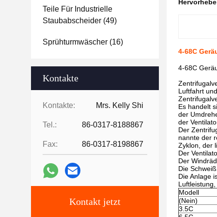
Hervorheb
Teile Für Industrielle
Staubabscheider
(49)
Sprühturmwäscher
(16)
4-68C Geräu
4-68C Geräus
Kontakte
Zentrifugalv
Luftfahrt un
Zentrifugalve
Kontakte:
Mrs. Kelly Shi
Es handelt s
der Umdreher
der Ventilat
Tel.:
86-0317-8188867
Der Zentrifu
nannte der r
Fax:
86-0317-8198867
Zyklon, der l
Der Ventilat
Der Windräde
Die Schweißb
Die Anlage i
Luftleistung,
Modell
Kontakt jetzt
(Nein)
3.5C