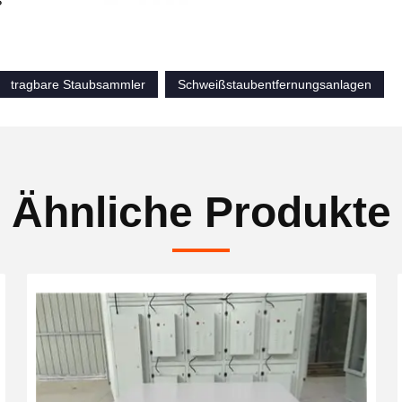
S
tragbare Staubsammler
Schweißstaubentfernungsanlagen
Ähnliche Produkte