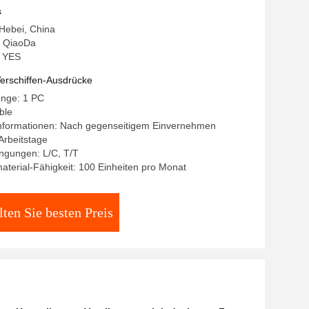
s
 Hebei, China
 QiaoDa
: YES
erschiffen-Ausdrücke
enge: 1 PC
ble
nformationen: Nach gegenseitigem Einvernehmen
 Arbeitstage
ngungen: L/C, T/T
terial-Fähigkeit: 100 Einheiten pro Monat
lten Sie besten Preis