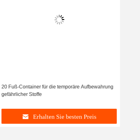
Vid
20 Fuß-Container für die temporäre Aufbewahrung
Indu
gefährlicher Stoffe
aus
Erhalten Sie besten Preis