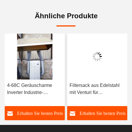
Ähnliche Produkte
4-68C Geräuscharme
Filtersack aus Edelstahl
Inverter Industrie-
mit Venturi für
Induktionsventilatoren
Staubkollektor für
Hersteller 63000m3/h
Kraftwerke
s
Erhalten Sie besten Preis
Erhalten Sie besten Preis