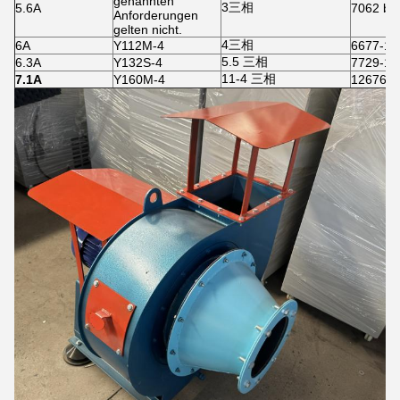
genannten
3三相
5.6A
7062 bi
Anforderungen
gelten nicht.
4三相
6A
Y112M-4
6677-13
5.5 三相
6.3A
Y132S-4
7729-15
11-4 三相
7.1A
Y160M-4
12676 b