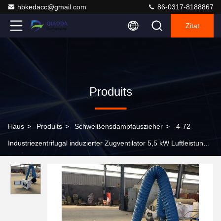
hbkedacc@gmail.com
86-0317-8188867
Zitat
Produits
Haus
>
Produits
>
Schweißensdampfauszieher
>
4-72
Industriezentrifugal induzierter Zugventilator 5,5 kW Luftleistung
380 V