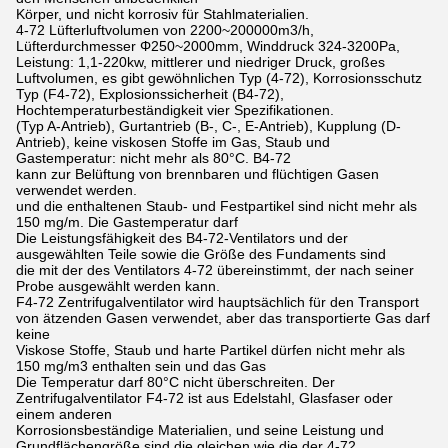
Körper, und nicht korrosiv für Stahlmaterialien.
4-72 Lüfterluftvolumen von 2200~200000m3/h,
Lüfterdurchmesser Φ250~2000mm, Winddruck 324-3200Pa,
Leistung: 1,1-220kw, mittlerer und niedriger Druck, großes
Luftvolumen, es gibt gewöhnlichen Typ (4-72), Korrosionsschutz
Typ (F4-72), Explosionssicherheit (B4-72),
Hochtemperaturbeständigkeit vier Spezifikationen.
(Typ A-Antrieb), Gurtantrieb (B-, C-, E-Antrieb), Kupplung (D-
Antrieb), keine viskosen Stoffe im Gas, Staub und
Gastemperatur: nicht mehr als 80°C. B4-72
kann zur Belüftung von brennbaren und flüchtigen Gasen
verwendet werden.
und die enthaltenen Staub- und Festpartikel sind nicht mehr als
150 mg/m. Die Gastemperatur darf
Die Leistungsfähigkeit des B4-72-Ventilators und der
ausgewählten Teile sowie die Größe des Fundaments sind
die mit der des Ventilators 4-72 übereinstimmt, der nach seiner
Probe ausgewählt werden kann.
F4-72 Zentrifugalventilator wird hauptsächlich für den Transport
von ätzenden Gasen verwendet, aber das transportierte Gas darf
keine
Viskose Stoffe, Staub und harte Partikel dürfen nicht mehr als
150 mg/m3 enthalten sein und das Gas
Die Temperatur darf 80°C nicht überschreiten. Der
Zentrifugalventilator F4-72 ist aus Edelstahl, Glasfaser oder
einem anderen
Korrosionsbeständige Materialien, und seine Leistung und
Grundflächengröße sind die gleichen wie die der 4-72