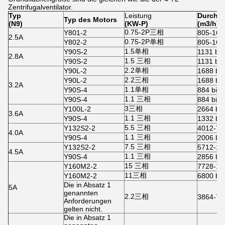
Zentrifugalventilator.
Typ
Leistung
Durchfl
Typ des Motors
(N9)
(KW-P)
(m3/h)
0.75-2P三相
Y801-2
805-167
2.5A
0.75-2P单相
Y802-2
805-167
1.5单相
Y90S-2
1131 bis
2.8A
1.5 三相
Y90S-2
1131 bis
2.2单相
Y90L-2
1688 bi
2.2三相
Y90L-2
1688 bi
3.2A
1.1单相
Y90S-4
884 bis 
1.1 三相
Y90S-4
884 bis 
3三相
Y100L-2
2664 bi
3.6A
1.1 三相
Y90S-4
1332 bi
5.5 三相
Y132S2-2
4012-74
4.0A
1.1 三相
Y90S-4
2006 bi
7.5 三相
Y132S2-2
5712-10
4.5A
1.1 三相
Y90S-4
2856 bi
15 三相
Y160M2-2
7728-15
11三相
Y160M2-2
6800 bi
Die in Absatz 1
5A
genannten
2.2三相
3864-77
Anforderungen
gelten nicht.
Die in Absatz 1