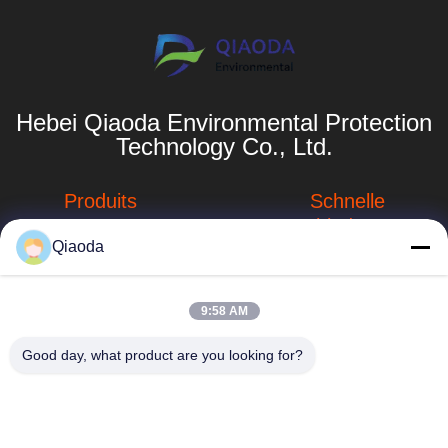
Hebei Qiaoda Environmental Protection
Technology Co., Ltd.
Produits
Schnelle
Verbindungen
Industrieller
Qiaoda
Staubsammler
Unternehmensprofil
Schweißensdampfauszieher
Fabrik-Ausflug
hbkedacc@gmail.com
9:58 AM
Tabelle der
Qualitätskontrolle
86-0317-
Good day, what product are you looking for?
industriellen
8188867
Abwärtströmung
Neuigkeiten
Nr. 89 Süd, Dorf
System zur
Sitemap
Huangguantun,
Sammlung von