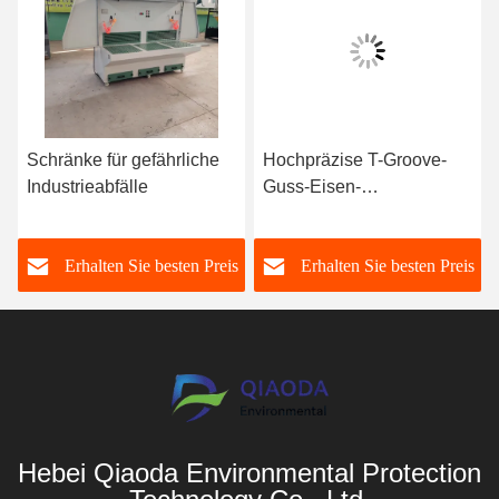
Schränke für gefährliche
Hochpräzise T-Groove-
Industrieabfälle
Guss-Eisen-
Inspektionsplattform für
die Automobilindustrie
s
Erhalten Sie besten Preis
Erhalten Sie besten Preis
Hebei Qiaoda Environmental Protection