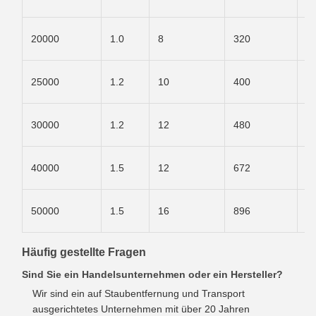
1
2
20000
1.0
8
320
1
2
25000
1.2
10
400
1
3
30000
1.2
12
480
1
3
40000
1.5
12
672
1
3
50000
1.5
16
896
1
Häufig gestellte Fragen
Sind Sie ein Handelsunternehmen oder ein Hersteller?
Wir sind ein auf Staubentfernung und Transport
ausgerichtetes Unternehmen mit über 20 Jahren