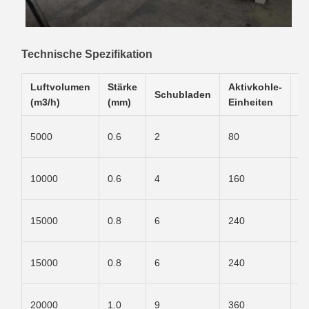
Technische Spezifikation
Luftvolumen
Stärke
Aktivkohle-
A
Schubladen
(m3/h)
(mm)
Einheiten
(
1
5000
0.6
2
80
1
1
10000
0.6
4
160
1
1
15000
0.8
6
240
1
2
15000
0.8
6
240
1
2
20000
1.0
9
360