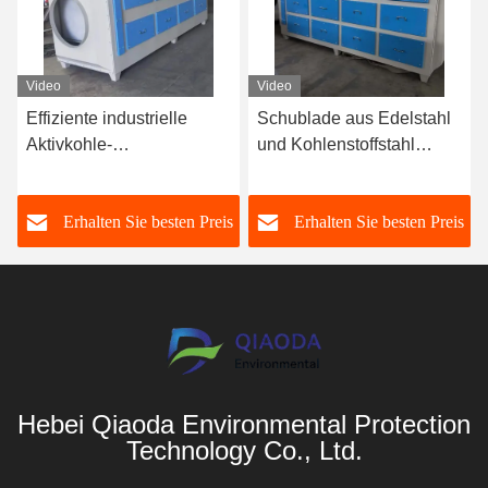
Video
Video
Effiziente industrielle
Schublade aus Edelstahl
Aktivkohle-
und Kohlenstoffstahl
Adsorptionsbox für die
Aktivkohlenstoff
Abgasbehandlung / kleine
Umweltschutz-
s
Erhalten Sie besten Preis
Erhalten Sie besten Preis
Aktivkohle-
Adsorptionsbox
Adsorptionskammer
Hebei Qiaoda Environmental Protection
Technology Co., Ltd.