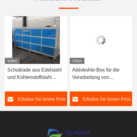
Video
Video
Schublade aus Edelstahl
Aktivkohle-Box für die
und Kohlenstoffstahl
Verarbeitung von
Aktivkohlenstoff
Herstellungsbetrieben
Umweltschutz-
s
Erhalten Sie besten Preis
Erhalten Sie besten Preis
Adsorptionsbox