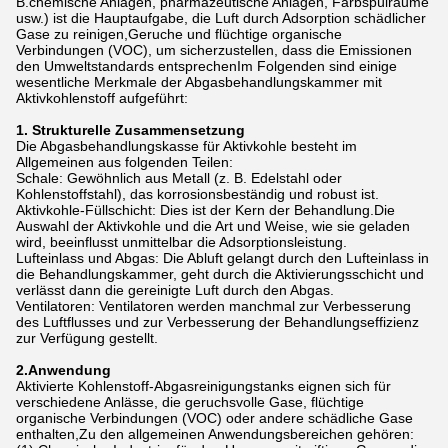
B.chemische Anlagen, pharmazeutische Anlagen, Farbspülräume
usw.) ist die Hauptaufgabe, die Luft durch Adsorption schädlicher
Gase zu reinigen,Geruche und flüchtige organische
Verbindungen (VOC), um sicherzustellen, dass die Emissionen
den Umweltstandards entsprechenIm Folgenden sind einige
wesentliche Merkmale der Abgasbehandlungskammer mit
Aktivkohlenstoff aufgeführt:
1. Strukturelle Zusammensetzung
Die Abgasbehandlungskasse für Aktivkohle besteht im
Allgemeinen aus folgenden Teilen:
Schale: Gewöhnlich aus Metall (z. B. Edelstahl oder
Kohlenstoffstahl), das korrosionsbeständig und robust ist.
Aktivkohle-Füllschicht: Dies ist der Kern der Behandlung.Die
Auswahl der Aktivkohle und die Art und Weise, wie sie geladen
wird, beeinflusst unmittelbar die Adsorptionsleistung.
Lufteinlass und Abgas: Die Abluft gelangt durch den Lufteinlass in
die Behandlungskammer, geht durch die Aktivierungsschicht und
verlässt dann die gereinigte Luft durch den Abgas.
Ventilatoren: Ventilatoren werden manchmal zur Verbesserung
des Luftflusses und zur Verbesserung der Behandlungseffizienz
zur Verfügung gestellt.
2.
Anwendung
Aktivierte Kohlenstoff-Abgasreinigungstanks eignen sich für
verschiedene Anlässe, die geruchsvolle Gase, flüchtige
organische Verbindungen (VOC) oder andere schädliche Gase
enthalten,Zu den allgemeinen Anwendungsbereichen gehören: