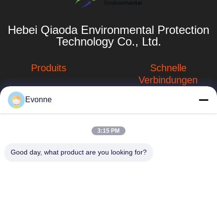
Hebei Qiaoda Environmental Protection
Technology Co., Ltd.
Produits
Schnelle
Verbindungen
Systeme zur
Sammlung von
Evonne
Unternehmensprofil
Staub
Fabrik-Ausflug
hbkedacc@gmail.com
Staubsammelsysteme
3:15 PM
für die
Qualitätskontrolle
86-0317-
Holzbearbeitung
Good day, what product are you looking for?
8188867
Neuigkeiten
Tabelle der
Nr. 89 Süd, Dorf
industriellen
Sitemap
Huangguantun,
Abwärtströmung
Stadt Siying, Stadt
Privacy policy
Botou, Provinz
Schweißensdampfauszieher
Hebei