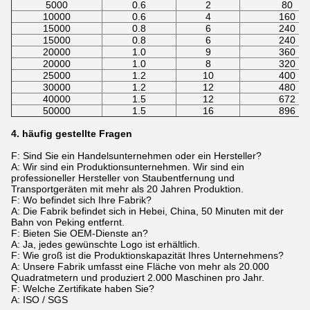
5000
0.6
2
80
10000
0.6
4
160
15000
0.8
6
240
15000
0.8
6
240
20000
1.0
9
360
20000
1.0
8
320
25000
1.2
10
400
30000
1.2
12
480
40000
1.5
12
672
50000
1.5
16
896
4. häufig gestellte Fragen
F: Sind Sie ein Handelsunternehmen oder ein Hersteller?
A: Wir sind ein Produktionsunternehmen. Wir sind ein
professioneller Hersteller von Staubentfernung und
Transportgeräten mit mehr als 20 Jahren Produktion.
F: Wo befindet sich Ihre Fabrik?
A: Die Fabrik befindet sich in Hebei, China, 50 Minuten mit der
Bahn von Peking entfernt.
F: Bieten Sie OEM-Dienste an?
A: Ja, jedes gewünschte Logo ist erhältlich.
F: Wie groß ist die Produktionskapazität Ihres Unternehmens?
A: Unsere Fabrik umfasst eine Fläche von mehr als 20.000
Quadratmetern und produziert 2.000 Maschinen pro Jahr.
F: Welche Zertifikate haben Sie?
A: ISO / SGS