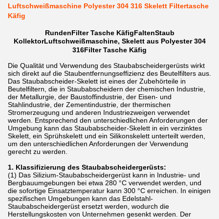
Luftschweißmaschine Polyester 304 316 Skelett Filtertasche
Käfig
Runden
Filter
Tasche
Käfig
Falten
Staub
Kollektor
Luftschweißmaschine, Skelett aus Polyester 304
316
Filter
Tasche
Käfig
Die Qualität und Verwendung des Staubabscheidergerüsts wirkt
sich direkt auf die Staubentfernungseffizienz des Beutelfilters aus.
Das Staubabscheider-Skelett ist eines der Zubehörteile in
Beutelfiltern, die in Staubabscheidern der chemischen Industrie,
der Metallurgie, der Baustoffindustrie, der Eisen- und
Stahlindustrie, der Zementindustrie, der thermischen
Stromerzeugung und anderen Industriezweigen verwendet
werden. Entsprechend den unterschiedlichen Anforderungen der
Umgebung kann das Staubabscheider-Skelett in ein verzinktes
Skelett, ein Sprühskelett und ein Silikonskelett unterteilt werden,
um den unterschiedlichen Anforderungen der Verwendung
gerecht zu werden.
1. Klassifizierung des Staubabscheidergerüsts:
(1) Das Silizium-Staubabscheidergerüst kann in Industrie- und
Bergbauumgebungen bei etwa 280 °C verwendet werden, und
die sofortige Einsatztemperatur kann 300 °C erreichen. In einigen
spezifischen Umgebungen kann das Edelstahl-
Staubabscheidergerüst ersetzt werden, wodurch die
Herstellungskosten von Unternehmen gesenkt werden. Der