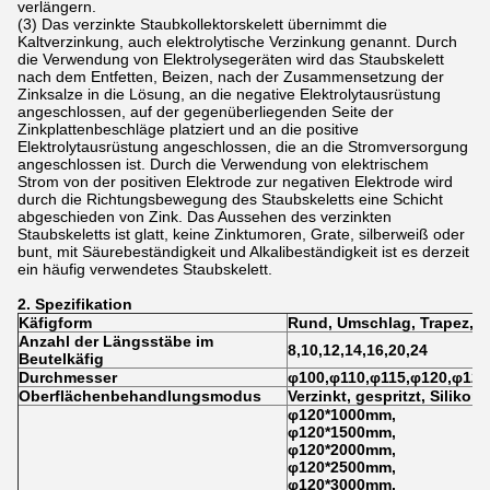
verlängern.
(3) Das verzinkte Staubkollektorskelett übernimmt die
Kaltverzinkung, auch elektrolytische Verzinkung genannt. Durch
die Verwendung von Elektrolysegeräten wird das Staubskelett
nach dem Entfetten, Beizen, nach der Zusammensetzung der
Zinksalze in die Lösung, an die negative Elektrolytausrüstung
angeschlossen, auf der gegenüberliegenden Seite der
Zinkplattenbeschläge platziert und an die positive
Elektrolytausrüstung angeschlossen, die an die Stromversorgung
angeschlossen ist. Durch die Verwendung von elektrischem
Strom von der positiven Elektrode zur negativen Elektrode wird
durch die Richtungsbewegung des Staubskeletts eine Schicht
abgeschieden von Zink. Das Aussehen des verzinkten
Staubskeletts ist glatt, keine Zinktumoren, Grate, silberweiß oder
bunt, mit Säurebeständigkeit und Alkalibeständigkeit ist es derzeit
ein häufig verwendetes Staubskelett.
2. Spezifikation
Käfigform
Rund, Umschlag, Trapez, F
Anzahl der Längsstäbe im
8,10,12,14,16,20,24
Beutelkäfig
Durchmesser
φ100,φ110,φ115,φ120,φ125
Oberflächenbehandlungsmodus
Verzinkt, gespritzt, Silikon
φ120*1000mm,
φ120*1500mm,
φ120*2000mm,
φ120*2500mm,
φ120*3000mm,