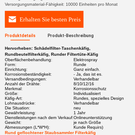
Versorgungsmaterial-Fähigkeit: 10000 Einheiten pro Monat
Erhalten Sie besten Preis
Produktdetails
Produkt-Beschreibung
Hervorheben:
Schädelfilter-Taschenkäfig
,
Rundbeutelfilterkäfig
,
Runder Filtertüte-Käfig
Oberflächenbehandlung:
Elektrospray
Form:
Runde
Einrichtung:
Ganz einfach.
Korrosionsbeständigkeit:
- Ja, das ist es.
Versandbedingungen:
Verhandelbar
Anzahl der Drähte:
8/10/12/16
Merkmal:
Korrosionsschutz
Größe:
Individualisiert
Käfig-Art:
Rundes, spezielles Design
Lohnausdrücke:
Verhandelbar
Die Situation:
neu
Gewährleistung:
1 Jahr
Dienstleistungen nach dem Verkauf:
Onlineunterstützung
Gewicht:
je nach Größe
Abmessungen (L*W*H):
Kunde Requirs)
Rund geflochtener Staubsammler Filterkäfig