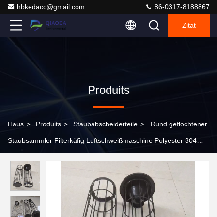
hbkedacc@gmail.com
86-0317-8188867
Zitat
Produits
Haus
>
Produits
>
Staubabscheiderteile
>
Rund geflochtener
Staubsammler Filterkäfig Luftschweißmaschine Polyester 304
316 Skelett Filtertasche Käfig