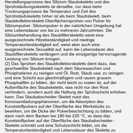
Herstellungsprozess des Silizium-Staubskeletts und des
Sprühstäubungsskeletts ist derselbe, nur dass beim
Trocknungsprozess die Temperatur und Zeit des
Sprühstäubskeletts höher ist als beim Staubskelett, beim
Staubkollektorskelett-Oberflächensprühen von Pulver für
Siliziumpulver. Siliziumpulver in der natürlichen Umgebung hat
eine Lebensdauer von bis zu mehreren Jahrzehnten. Die
Siliziumbehandlung des Staubfilterskeletts weist eine
ausgezeichnete Hitzebeständigkeit und niedrige
Temperaturbeständigkeit auf, weist aber auch eine
ausgezeichnete Sexualität auf, kann die Lebensdauer des
Staubfilterskeletts verlängern und die einzigartige hervorragende
Leistung von Silizium bringen.
(2) Das Sprühen des Staubkollektorskeletts dient dazu, das
geschweißte Staubskelett nach dem Säurewaschen und
Phosphatieren zu reinigen und Öl, Rost, Staub usw. zu reinigen
und eine Schicht aus gleichmäßigem und rauem grauem
Phosphatfilm zu bilden, der nicht leicht zu rosten ist, auf der
Außenfläche des Staubskeletts, was nicht nur den Rost
verhindern, sondern auch die Haftung der Sprühschicht erhöhen
kann. Das Staubabscheider-Skelett nutzt das
Koronaentladungsphänomen, um die Adsorption des
Kunststoffpulvers auf der Oberfläche des Werkstücks zu
bewirken, um die Dicke der Pulverbeschichtung zu bilden, und
dann nach dem Backen bei 180 bis 220 °C, so dass das
Kunststoffpulver auf der Oberfläche des Staubabscheider-
Skeletts schmilzt und eine Schutzschicht bildet, um die
Temperaturbeständigkeit und Lebensdauer des Skeletts zu