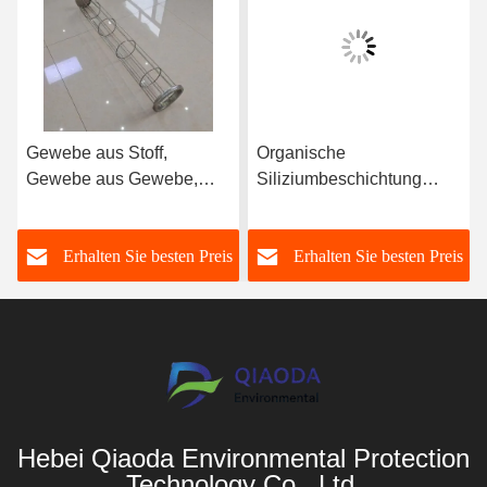
Gewebe aus Stoff,
Organische
Gewebe aus Gewebe,
Siliziumbeschichtung
Gewebe aus Gewebe,
Epoxydruckstaubsammler
Gewebe aus Gewebe,
Filterkäfig Baghouse
s
Erhalten Sie besten Preis
Erhalten Sie besten Preis
Gewebe aus Gewebe
Filterkäfig
Hebei Qiaoda Environmental Protection
Technology Co., Ltd.