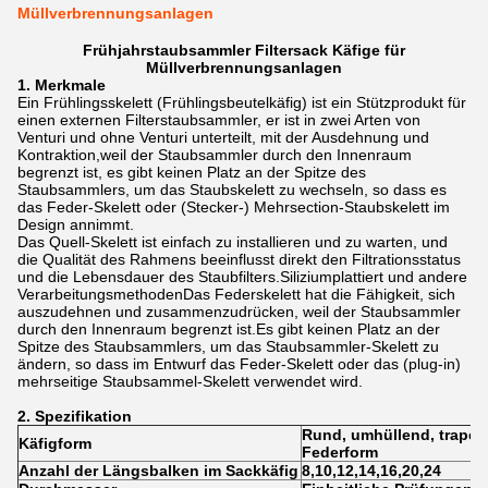
Müllverbrennungsanlagen
Frühjahrstaubsammler Filtersack Käfige für
Müllverbrennungsanlagen
1. Merkmale
Ein Frühlingsskelett (Frühlingsbeutelkäfig) ist ein Stützprodukt für
einen externen Filterstaubsammler, er ist in zwei Arten von
Venturi und ohne Venturi unterteilt, mit der Ausdehnung und
Kontraktion,weil der Staubsammler durch den Innenraum
begrenzt ist, es gibt keinen Platz an der Spitze des
Staubsammlers, um das Staubskelett zu wechseln, so dass es
das Feder-Skelett oder (Stecker-) Mehrsection-Staubskelett im
Design annimmt.
Das Quell-Skelett ist einfach zu installieren und zu warten, und
die Qualität des Rahmens beeinflusst direkt den Filtrationsstatus
und die Lebensdauer des Staubfilters.Siliziumplattiert und andere
VerarbeitungsmethodenDas Federskelett hat die Fähigkeit, sich
auszudehnen und zusammenzudrücken, weil der Staubsammler
durch den Innenraum begrenzt ist.Es gibt keinen Platz an der
Spitze des Staubsammlers, um das Staubsammler-Skelett zu
ändern, so dass im Entwurf das Feder-Skelett oder das (plug-in)
mehrseitige Staubsammel-Skelett verwendet wird.
2. Spezifikation
Rund, umhüllend, trapez
Käfigform
Federform
Anzahl der Längsbalken im Sackkäfig
8,10,12,14,16,20,24