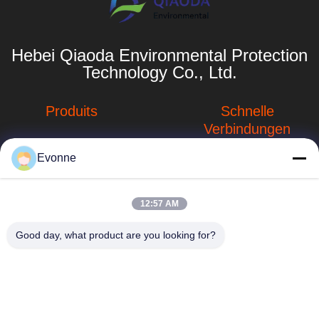
Hebei Qiaoda Environmental Protection
Technology Co., Ltd.
Produits
Schnelle
Verbindungen
Systeme zur
Sammlung von
Evonne
Unternehmensprofil
Staub
Fabrik-Ausflug
hbkedacc@gmail.com
Staubsammelsysteme
12:57 AM
für die
Qualitätskontrolle
86-0317-
Holzbearbeitung
Good day, what product are you looking for?
8188867
Neuigkeiten
Tabelle der
Nr. 89 Süd, Dorf
industriellen
Sitemap
Huangguantun,
Abwärtströmung
Stadt Siying, Stadt
Privacy policy
Botou, Provinz
Schweißensdampfauszieher