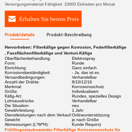
Versorgungsmaterial-Fähigkeit: 10000 Einheiten pro Monat
Erhalten Sie besten Preis
Produktdetails
Produkt-Beschreibung
Hervorheben:
Filterkäfige gegen Korrosion
,
Federfilterkäfige
,
Fassflächenfilterkäfige und Venturi-Käfige
Oberflächenbehandlung:
Elektrospray
Form:
Runde
Einrichtung:
Ganz einfach.
Korrosionsbeständigkeit:
- Ja, das ist es.
Versandbedingungen:
Verhandelbar
Anzahl der Drähte:
8/10/12/16
Merkmal:
Korrosionsschutz
Größe:
Individualisiert
Käfig-Art:
Rundes, spezielles Design
Lohnausdrücke:
Verhandelbar
Die Situation:
neu
Gewährleistung:
1 Jahr
Dienstleistungen nach dem Verkauf:
Onlineunterstützung
Gewicht:
je nach Größe
Abmessungen (L*W*H):
Kunde Requirs)
Frühlingsstaubsammler Filterkäfige Korrosionsschutz für