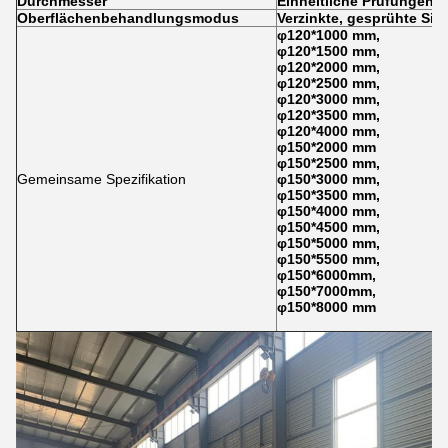
Durchmesser
Einheitliche Prüfungen
1
Oberflächenbehandlungsmodus
Verzinkte, gesprühte Sil
φ120*1000 mm,
φ120*1500 mm,
φ120*2000 mm,
φ120*2500 mm,
φ120*3000 mm,
φ120*3500 mm,
φ120*4000 mm,
φ150*2000 mm
φ150*2500 mm,
Gemeinsame Spezifikation
φ150*3000 mm,
φ150*3500 mm,
φ150*4000 mm,
φ150*4500 mm,
φ150*5000 mm,
φ150*5500 mm,
φ150*6000mm,
φ150*7000mm,
φ150*8000 mm