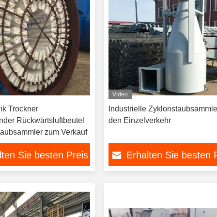
Video
ik Trockner
Industrielle Zyklonstaubsammler
nder Rückwärtsluftbeutel
den Einzelverkehr
Staubsammler zum Verkauf
lten Sie besten Preis
Erhalten Sie besten 