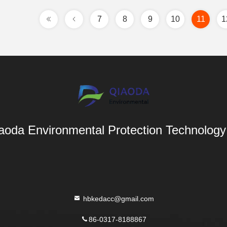
7
8
9
10
11
1
aoda Environmental Protection Technology 
hbkedacc@gmail.com
86-0317-8188867