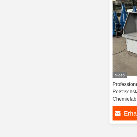
Video
Professione
Polstischs
Chemiefab
Erha