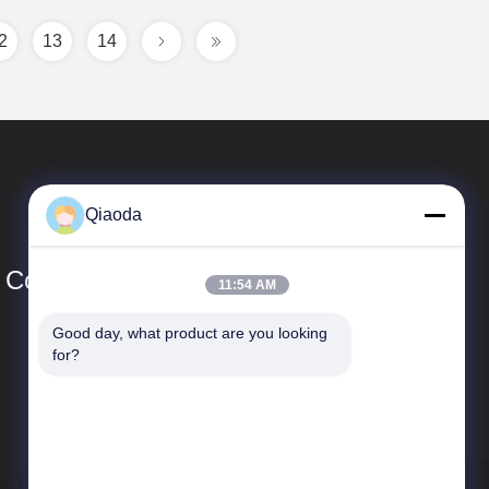
2
13
14
Qiaoda
Co., Ltd.
11:54 AM
Good day, what product are you looking 
Schnelle Verbindungen
for?
Unternehmensprofil
Fabrik-Ausflug
Qualitätskontrolle