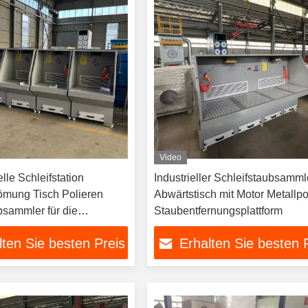
Video
lle Schleifstation
Industrieller Schleifstaubsamml
ömung Tisch Polieren
Abwärtstisch mit Motor Metallpo
bsammler für die
Staubentfernungsplattform
lten Sie besten Preis
Erhalten Sie besten 