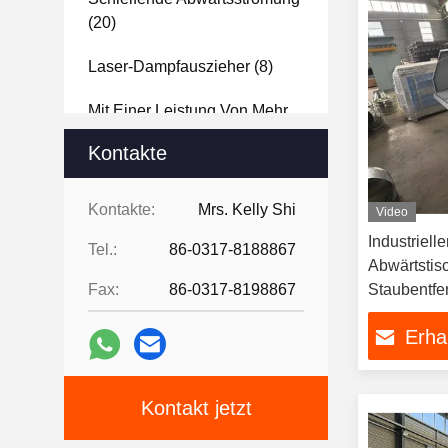
(20)
Laser-Dampfauszieher
(8)
Mit Einer Leistung Von Mehr
Als 100 W
(11)
Kontakte
Plasma-
Schneidrauchabsaugung
(10)
Kontakte:
Mrs. Kelly Shi
Video
Industriell
Tabelle Zur Abwärtsströmung
Tel.:
86-0317-8188867
Abwärtstisc
Für Das Schleifen Von
Fax:
86-0317-8198867
Staubentfe
Metallen
(6)
Erha
Nebelkanone
(3)
Kontakt jetzt