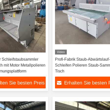
Video
er Schleifstaubsammler
Profi-Fabrik Staub-Abwärtslauf
h mit Motor Metallpolieren
Schleifen Polieren Staub-Samm
rnungsplattform
Tisch
lten Sie besten Preis
Erhalten Sie besten 