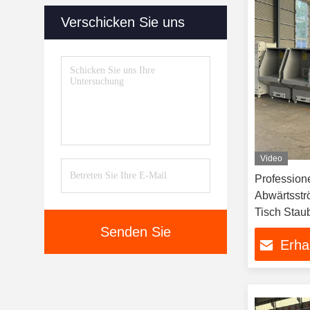
Verschicken Sie uns
Video
Professione
Abwärtsstr
Tisch Stau
Metallurgie
Senden Sie
Erha