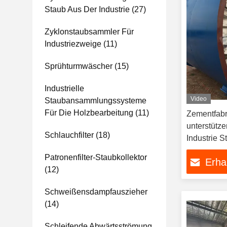
Staub Aus Der Industrie
(27)
Zyklonstaubsammler Für
Industriezweige
(11)
Sprühturmwäscher
(15)
Industrielle
Video
Staubansammlungssysteme
Für Die Holzbearbeitung
(11)
Zementfabr
unterstütze
Schlauchfilter
(18)
Industrie 
Patronenfilter-Staubkollektor
Erha
(12)
Schweißensdampfauszieher
(14)
Schleifende Abwärtsströmung