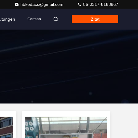
hbkedacc@gmail.com
86-0317-8188867
altungen
Zitat
German