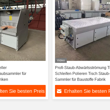
Video
ller
Profi-Staub-Abwärtsströmung T
taubsammler für
Schleifen Polieren Tisch Staub
riken
Sammler für Baustoffe Fabrik
lten Sie besten Preis
Erhalten Sie besten 