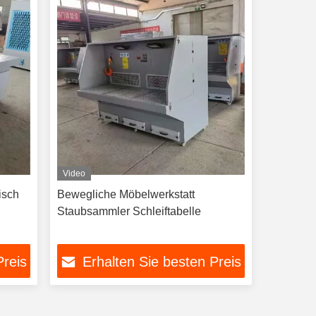
Video
isch
Bewegliche Möbelwerkstatt
-
Staubsammler Schleiftabelle
Preis
Erhalten Sie besten Preis