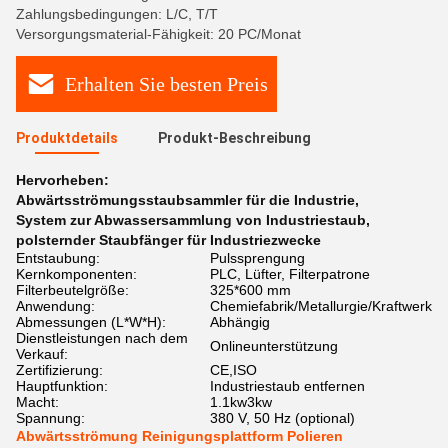
Zahlungsbedingungen: L/C, T/T
Versorgungsmaterial-Fähigkeit: 20 PC/Monat
Erhalten Sie besten Preis
Produktdetails
Produkt-Beschreibung
Hervorheben:
Abwärtsströmungsstaubsammler für die Industrie
,
System zur Abwassersammlung von Industriestaub
,
polsternder Staubfänger für Industriezwecke
Entstaubung:
Pulssprengung
Kernkomponenten:
PLC, Lüfter, Filterpatrone
Filterbeutelgröße:
325*600 mm
Anwendung:
Chemiefabrik/Metallurgie/Kraftwerk
Abmessungen (L*W*H):
Abhängig
Dienstleistungen nach dem
Onlineunterstützung
Verkauf:
Zertifizierung:
CE,ISO
Hauptfunktion:
Industriestaub entfernen
Macht:
1.1kw3kw
Spannung:
380 V, 50 Hz (optional)
Abwärtsströmung Reinigungsplattform Polieren