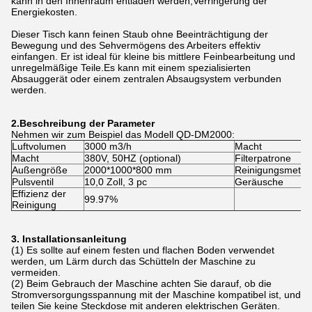
kann in den Innenraum entladen werden,Verringerung der
Energiekosten.
Dieser Tisch kann feinen Staub ohne Beeinträchtigung der
Bewegung und des Sehvermögens des Arbeiters effektiv
einfangen. Er ist ideal für kleine bis mittlere Feinbearbeitung und
unregelmäßige Teile.Es kann mit einem spezialisierten
Absauggerät oder einem zentralen Absaugsystem verbunden
werden.
2.
Beschreibung der Parameter
Nehmen wir zum Beispiel das Modell QD-DM2000:
Luftvolumen
3000 m3/h
Macht
Macht
380V, 50HZ (optional)
Filterpatrone
Außengröße
2000*1000*800 mm
Reinigungsmeth
Pulsventil
10,0 Zoll, 3 pc
Geräusche
Effizienz der
99.97%
Reinigung
3. Installationsanleitung
(1) Es sollte auf einem festen und flachen Boden verwendet
werden, um Lärm durch das Schütteln der Maschine zu
vermeiden.
(2) Beim Gebrauch der Maschine achten Sie darauf, ob die
Stromversorgungsspannung mit der Maschine kompatibel ist, und
teilen Sie keine Steckdose mit anderen elektrischen Geräten.