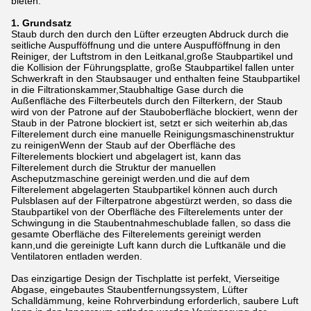
bieten.
1. Grundsatz
Staub durch den durch den Lüfter erzeugten Abdruck durch die
seitliche Auspufföffnung und die untere Auspufföffnung in den
Reiniger, der Luftstrom in den Leitkanal,große Staubpartikel und
die Kollision der Führungsplatte, große Staubpartikel fallen unter
Schwerkraft in den Staubsauger und enthalten feine Staubpartikel
in die Filtrationskammer,Staubhaltige Gase durch die
Außenfläche des Filterbeutels durch den Filterkern, der Staub
wird von der Patrone auf der Stauboberfläche blockiert, wenn der
Staub in der Patrone blockiert ist, setzt er sich weiterhin ab,das
Filterelement durch eine manuelle Reinigungsmaschinenstruktur
zu reinigenWenn der Staub auf der Oberfläche des
Filterelements blockiert und abgelagert ist, kann das
Filterelement durch die Struktur der manuellen
Ascheputzmaschine gereinigt werden.und die auf dem
Filterelement abgelagerten Staubpartikel können auch durch
Pulsblasen auf der Filterpatrone abgestürzt werden, so dass die
Staubpartikel von der Oberfläche des Filterelements unter der
Schwingung in die Staubentnahmeschublade fallen, so dass die
gesamte Oberfläche des Filterelements gereinigt werden
kann,und die gereinigte Luft kann durch die Luftkanäle und die
Ventilatoren entladen werden.
Das einzigartige Design der Tischplatte ist perfekt, Vierseitige
Abgase, eingebautes Staubentfernungssystem, Lüfter
Schalldämmung, keine Rohrverbindung erforderlich, saubere Luft