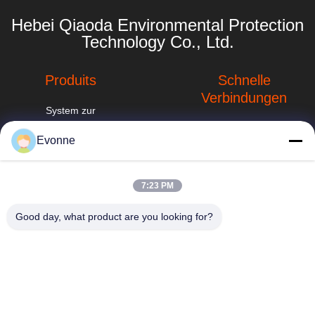
Hebei Qiaoda Environmental Protection
Technology Co., Ltd.
Produits
Schnelle
Verbindungen
System zur
Sammlung von
Unternehmensprofil
Staub aus der
Evonne
Industrie
Fabrik-Ausflug
hbkedacc@gmail.com
Zyklonstaubsammler
Qualitätskontrolle
7:23 PM
86-0317-
für Industriezweige
8188867
Neuigkeiten
Good day, what product are you looking for?
Sprühturmwäscher
Nr. 89 Süd, Dorf
Sitemap
Huangguantun,
Industrielle
Stadt Siying, Stadt
Staubansammlungssysteme
Privacy policy
Botou, Provinz
für die Holzbearbeitung
Hebei
Schlauchfilter