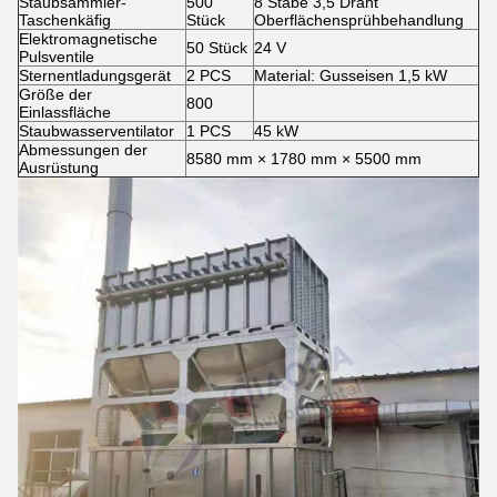
Staubsammler-
500
8 Stäbe 3,5 Draht
Taschenkäfig
Stück
Oberflächensprühbehandlung
Elektromagnetische
50 Stück
24 V
Pulsventile
Sternentladungsgerät
2 PCS
Material: Gusseisen 1,5 kW
Größe der
800
Einlassfläche
Staubwasserventilator
1 PCS
45 kW
Abmessungen der
8580 mm × 1780 mm × 5500 mm
Ausrüstung