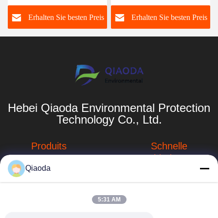
und Filtrationslösung für
s
Erhalten Sie besten Preis
Erhalten Sie besten Preis
große Möbelfabriken
Hebei Qiaoda Environmental Protection
Technology Co., Ltd.
Produits
Schnelle
Verbindungen
Industrieller
Qiaoda
Staubsammler
Unternehmensprofil
Schweißensdampfauszieher
Fabrik-Ausflug
hbkedacc@gmail.com
5:31 AM
Tabelle der