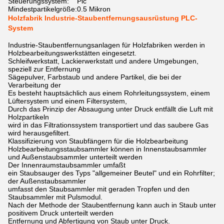
Steuerungssystem:
Plc
Mindestpartikelgröße:
0.5 Mikron
Holzfabrik Industrie-Staubentfernungsausrüstung PLC-
System
Industrie-Staubentfernungsanlagen für Holzfabriken werden in
Holzbearbeitungswerkstätten eingesetzt.
Schleifwerkstatt, Lackierwerkstatt und andere Umgebungen,
speziell zur Entfernung
Sägepulver, Farbstaub und andere Partikel, die bei der
Verarbeitung der
Es besteht hauptsächlich aus einem Rohrleitungssystem, einem
Lüftersystem und einem Filtersystem,
Durch das Prinzip der Absaugung unter Druck entfällt die Luft mit
Holzpartikeln
wird in das Filtrationssystem transportiert und das saubere Gas
wird herausgefiltert.
Klassifizierung von Staubfängern für die Holzbearbeitung
Holzbearbeitungsstaubsammler können in Innenstaubsammler
und Außenstaubsammler unterteilt werden
Der Innenraumstaubsammler umfaßt
ein Staubsauger des Typs "allgemeiner Beutel" und ein Rohrfilter;
der Außenstaubsammler
umfasst den Staubsammler mit geraden Tropfen und den
Staubsammler mit Pulsmodul.
Nach der Methode der Staubentfernung kann auch in Staub unter
positivem Druck unterteilt werden
Entfernung und Abfertigung von Staub unter Druck.