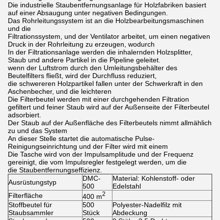
Die industrielle Staubentfernungsanlage für Holzfabriken basiert
auf einer Absaugung unter negativen Bedingungen.
Das Rohrleitungssystem ist an die Holzbearbeitungsmaschinen
und die
Filtrationssystem, und der Ventilator arbeitet, um einen negativen
Druck in der Rohrleitung zu erzeugen, wodurch
In der Filtrationsanlage werden die inhalernden Holzsplitter,
Staub und andere Partikel in die Pipeline geleitet.
wenn der Luftstrom durch den Umleitungsbehälter des
Beutelfilters fließt, wird der Durchfluss reduziert,
die schwereren Holzpartikel fallen unter der Schwerkraft in den
Aschenbecher, und die leichteren
Die Filterbeutel werden mit einer durchgehenden Filtration
gefiltert und feiner Staub wird auf der Außenseite der Filterbeutel
adsorbiert.
Der Staub auf der Außenfläche des Filterbeutels nimmt allmählich
zu und das System
An dieser Stelle startet die automatische Pulse-
Reinigungseinrichtung und der Filter wird mit einem
Die Tasche wird von der Impulsamplitude und der Frequenz
gereinigt, die vom Impulsregler festgelegt werden, um die
die Staubentfernungseffizienz.
DMC-
Material: Kohlenstoff- oder
Ausrüstungstyp
500
Edelstahl
2
Filterfläche
400 m
Stoffbeutel für
500
Polyester-Nadelfilz mit
Staubsammler
Stück
Abdeckung