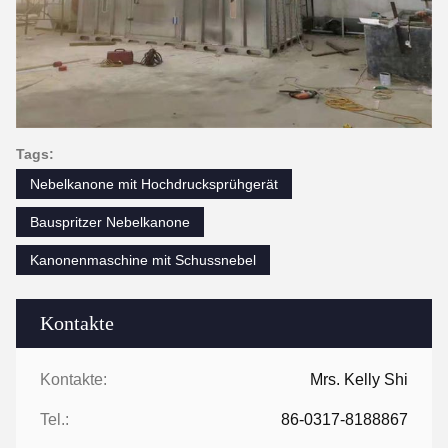
Tags:
Nebelkanone mit Hochdrucksprühgerät
Bauspritzer Nebelkanone
Kanonenmaschine mit Schussnebel
Kontakte
Kontakte:
Mrs. Kelly Shi
Tel.:
86-0317-8188867