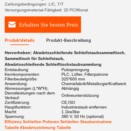
Zahlungsbedingungen: L/C, T/T
Versorgungsmaterial-Fähigkeit: 20 PC/Monat
Erhalten Sie besten Preis
Produktdetails
Produkt-Beschreibung
Hervorheben:
Abwärtsschleifende Schleifstaubsammeltisch
,
Sammeltisch für Schleifstaub
,
Abwärtsschleifende Schleiftischstaubsammlung
Entstaubung:
Pulssprengung
Kernkomponenten:
PLC, Lüfter, Filterpatrone
Filterbeutelgröße:
325*600 mm
Anwendung:
Chemiefabrik/Metallurgie/Kraftwerk
Abmessungen (L*W*H):
Abhängig
Dienstleistungen nach dem
Onlineunterstützung
Verkauf:
Zertifizierung:
CE,ISO
Hauptfunktion:
Industriestaub entfernen
Macht:
1.1kw3kw
Spannung:
380 V, 50 Hz (optional)
Effizienz Schleifen Polieren Schleifen Staubentnahme
Tabelle Abwärtsströmung Tabelle