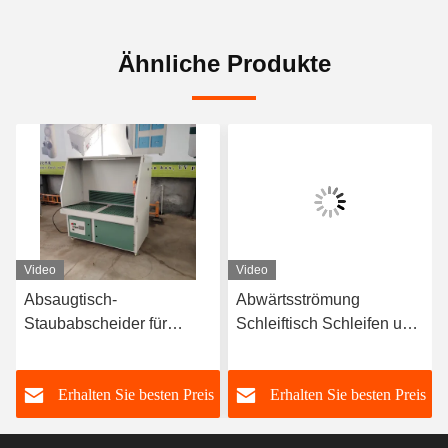
Ähnliche Produkte
Video
Video
Absaugtisch-
Abwärtsströmung
Staubabscheider für
Schleiftisch Schleifen und
Schleifen/Polieren mit CE
Polieren Staub entfernen
Arbeitsbank
s
Erhalten Sie besten Preis
Erhalten Sie besten Preis