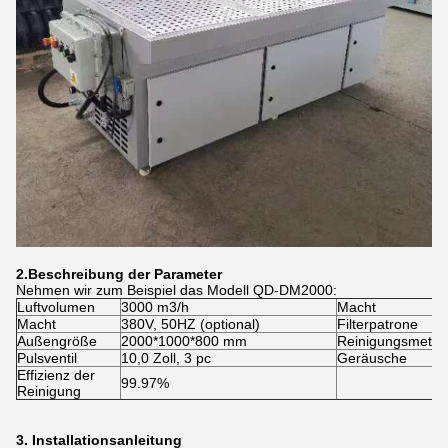
2.
Beschreibung der Parameter
Nehmen wir zum Beispiel das Modell QD-DM2000:
Luftvolumen
3000 m3/h
Macht
Macht
380V, 50HZ (optional)
Filterpatrone
Außengröße
2000*1000*800 mm
Reinigungsmeth
Pulsventil
10,0 Zoll, 3 pc
Geräusche
Effizienz der
99.97%
Reinigung
3. Installationsanleitung