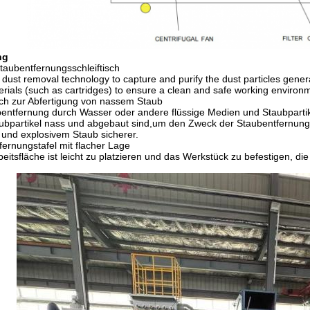
ng
taubentfernungsschleiftisch
y dust removal technology to capture and purify the dust particles gene
aterials (such as cartridges) to ensure a clean and safe working environ
isch zur Abfertigung von nassem Staub
entfernung durch Wasser oder andere flüssige Medien und Staubpartik
ubpartikel nass und abgebaut sind,um den Zweck der Staubentfernung z
und explosivem Staub sicherer.
fernungstafel mit flacher Lage
beitsfläche ist leicht zu platzieren und das Werkstück zu befestigen, die