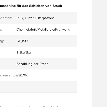
aschine für das Schleifen von Staub
nenten:
PLC, Lüfter, Filterpatrone
g:
Chemiefabrik/Metallurgie/Kraftwerk
ng:
CE,ISO
1.1kw3kw
Bezahlung der Probe
ationseffizienz:
990,9%
h