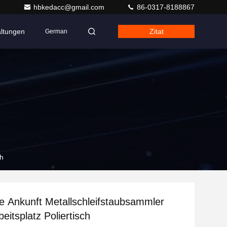
hbkedacc@gmail.com
86-0317-8188867
altungen
Zitat
German
ch
 Ankunft Metallschleifstaubsammler
eitsplatz Poliertisch