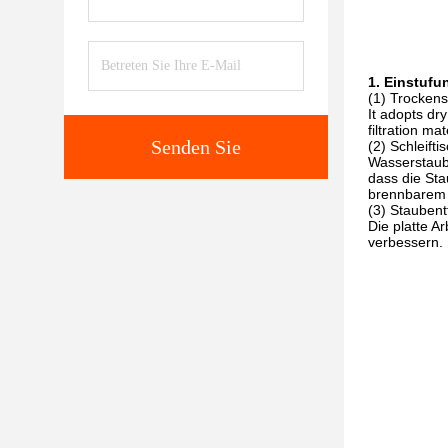
1. Einstufu
(1) Trockens
It adopts dr
filtration m
Senden Sie
(2) Schleift
Wasserstaub
dass die Sta
brennbarem 
(3) Staubent
Die platte Ar
verbessern.