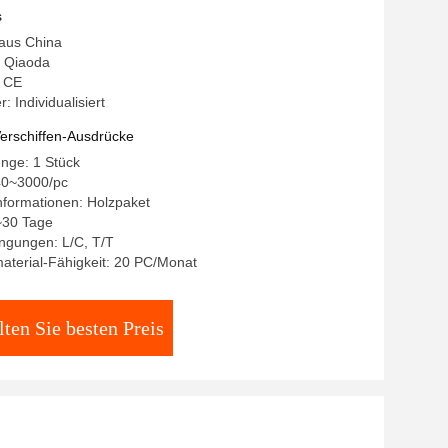
s
 aus China
 Qiaoda
: CE
 Individualisiert
erschiffen-Ausdrücke
nge: 1 Stück
40~3000/pc
nformationen: Holzpaket
5~30 Tage
ngungen: L/C, T/T
aterial-Fähigkeit: 20 PC/Monat
lten Sie besten Preis