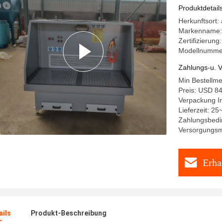
Produktdetail
Herkunftsort:
Markenname:
Zertifizierung
Modellnummer:
Zahlungs-u. V
Min Bestellme
Preis: USD 8
Verpackung I
Lieferzeit: 2
Zahlungsbedi
Versorgungsm
Erha
ails
Produkt-Beschreibung