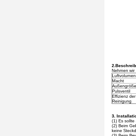
2.
Beschreib
Nehmen wir 
Luftvolumen
Macht
Außengröß
Pulsventil
Effizienz der
Reinigung
3. Installat
(1) Es soll
(2) Beim Geb
keine Steckd
(3) Beim Be