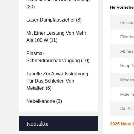
(20)
Hervorheb
Laser-Dampfauszieher
(8)
Entsta
Mit Einer Leistung Von Mehr
Filterb
Als 100 W
(11)
Abmes
Plasma-
Schneidrauchabsaugung
(10)
Hauptfu
Tabelle Zur Abwärtsströmung
Mindest
Für Das Schleifen Von
Metallen
(6)
Mittelfr
Nebelkanone
(3)
Die Sit
Kontakte
2025 Neue A