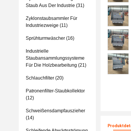
Staub Aus Der Industrie
(31)
Zyklonstaubsammler Für
Industriezweige
(11)
Sprühturmwäscher
(16)
Industrielle
Staubansammlungssysteme
Für Die Holzbearbeitung
(21)
Schlauchfilter
(20)
Patronenfilter-Staubkollektor
(12)
Schweißensdampfauszieher
(14)
Produktdet
Schleifende Abwärtsströmung