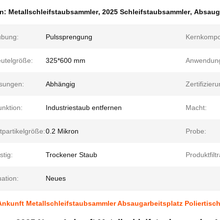
en:
Metallschleifstaubsammler
,
2025 Schleifstaubsammler
,
Absaugm
ubung:
Pulssprengung
Kernkompo
eutelgröße:
325*600 mm
Anwendun
sungen:
Abhängig
Zertifizieru
nktion:
Industriestaub entfernen
Macht:
partikelgröße:
0.2 Mikron
Probe:
istig:
Trockener Staub
Produktfiltr
uation:
Neues
nkunft Metallschleifstaubsammler Absaugarbeitsplatz Poliertisc