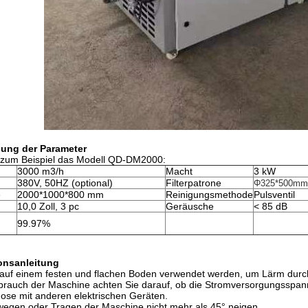
ung der Parameter
zum Beispiel das Modell QD-DM2000:
3000 m3/h
Macht
3 kW
380V, 50HZ (optional)
Filterpatrone
Φ325*500mm,
e
2000*1000*800 mm
Reinigungsmethode
Pulsventil
10,0 Zoll, 3 pc
Geräusche
< 85 dB
99.97%
ionsanleitung
te auf einem festen und flachen Boden verwendet werden, um Lärm durc
rauch der Maschine achten Sie darauf, ob die Stromversorgungsspannu
ose mit anderen elektrischen Geräten.
wegen oder Tragen der Maschine nicht mehr als 45° neigen.