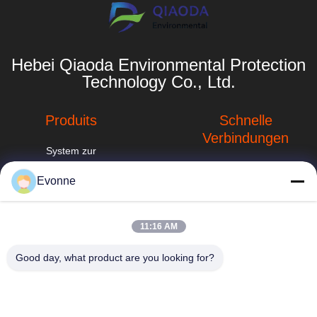
Hebei Qiaoda Environmental Protection
Technology Co., Ltd.
Produits
Schnelle
Verbindungen
System zur
Sammlung von
Unternehmensprofil
Staub aus der
Evonne
Industrie
Fabrik-Ausflug
hbkedacc@gmail.com
Zyklonstaubsammler
Qualitätskontrolle
11:16 AM
86-0317-
für Industriezweige
8188867
Neuigkeiten
Good day, what product are you looking for?
Sprühturmwäscher
Nr. 89 Süd, Dorf
Sitemap
Huangguantun,
Industrielle
Stadt Siying, Stadt
Staubansammlungssysteme
Privacy policy