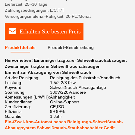
Lieferzeit: 25~30 Tage
Zahlungsbedingungen: L/C,T/T
Versorgungsmaterial-Fähigkeit: 20 PC/Monat
Erhalten Sie besten Preis
Produktdetails
Produkt-Beschreibung
Hervorheben:
Einarmiger tragbarer Schweißrauchabsauger
,
Zweiarmiger tragbarer Schweißrauchabsauger
,
Einheit zur Absaugung von Schweißrauch
Art der Reinigung:
Reinigung des Pulsstrahls/Handbuch
Leistung:
1.5/2.2/3.0kw
Keyword:
Schweißrauch-Absauganlage
Spannung:
380V/220V/andere
Abmessungen (L*W*H):
Abhängigkeit
Kundendienst:
Online-Support
Zertifizierung:
CE,ISO
Effizienz:
99.99%
Garantie:
1 Jahr
Ein-/Zwei-Arm-Automatisches Reinigungs-Schweißrauch-
Absaugsystem Schweißrauch-Staubabscheider Gerät