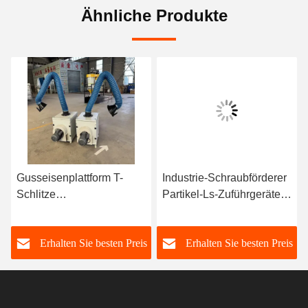
Ähnliche Produkte
Gusseisenplattform T-
Industrie-Schraubförderer
mler
Schlitze
Partikel-Ls-Zuführgeräte
Gusseisenoberfläche
0,4-0,7 m/S
Bettplatte
s
Erhalten Sie besten Preis
Erhalten Sie besten Preis
Schweißplattform
Prüftisch Arbeitstisch