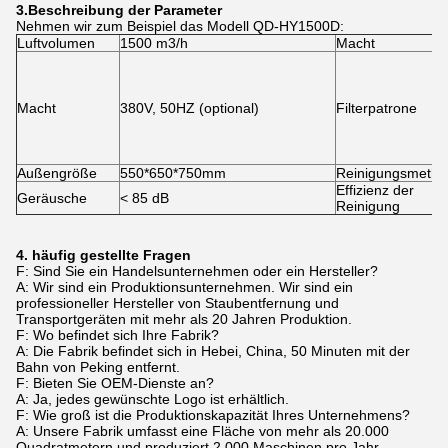
3.
Beschreibung der Parameter
Nehmen wir zum Beispiel das Modell QD-HY1500D:
Luftvolumen
1500 m3/h
Macht
Macht
380V, 50HZ (optional)
Filterpatrone
Außengröße
550*650*750mm
Reinigungsmeth
Effizienz der
Geräusche
< 85 dB
Reinigung
4. häufig gestellte Fragen
F: Sind Sie ein Handelsunternehmen oder ein Hersteller?
A: Wir sind ein Produktionsunternehmen. Wir sind ein
professioneller Hersteller von Staubentfernung und
Transportgeräten mit mehr als 20 Jahren Produktion.
F: Wo befindet sich Ihre Fabrik?
A: Die Fabrik befindet sich in Hebei, China, 50 Minuten mit der
Bahn von Peking entfernt.
F: Bieten Sie OEM-Dienste an?
A: Ja, jedes gewünschte Logo ist erhältlich.
F: Wie groß ist die Produktionskapazität Ihres Unternehmens?
A: Unsere Fabrik umfasst eine Fläche von mehr als 20.000
Quadratmetern und produziert 2.000 Maschinen pro Jahr.