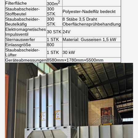
2
Filterfläche
300m
Staubabscheider-
300
Polyester-Nadelfilz bedeckt
Stoffbeutel
STK
Staubabscheider-
300
8 Stäbe 3,5 Draht
Beutelkäfig
STK
Oberflächensprühbehandlung
Elektromagnetisches
30 STK
24V
Impulsventil
Sternauswerfer
1 STK
Material: Gusseisen 1,5 kW
Einlassgröße
800
Staubabscheider-
1 STK
30 kW
Lüfter
Geräteabmessungen
8580mm×1780mm×5500mm