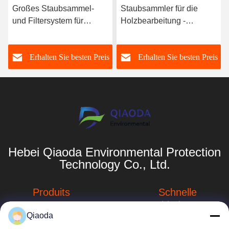
Großes Staubsammel-
Staubsammler für die
und Filtersystem für
Holzbearbeitung -
Holzverarbeitungsanlagen
Zentrale Staubsammel-
und Filtrationslösung für
s
Erhalten Sie besten Preis
Erhalten Sie besten Preis
große Möbelfabriken
Hebei Qiaoda Environmental Protection
Technology Co., Ltd.
Produits
Schnelle
Verbindungen
Industrieller
Qiaoda
Staubsammler
Unternehmensprofil