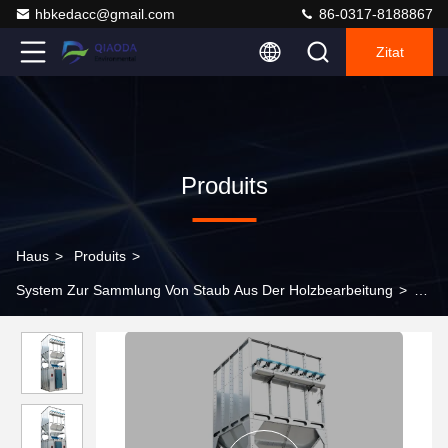
hbkedacc@gmail.com
86-0317-8188867
Zitat
Produits
Haus
>
Produits
>
System Zur Sammlung Von Staub Aus Der Holzbearbeitung
>
0,5 Mikron Holzbearbeitungssägemehl-Beutelfilter, montierter
verzinkter Blech-Beutelstaubabscheider