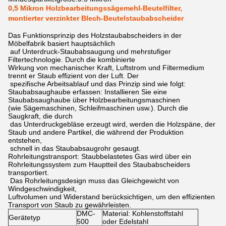
0,5 Mikron Holzbearbeitungssägemehl-Beutelfilter,
montierter verzinkter Blech-Beutelstaubabscheider
Das Funktionsprinzip des Holzstaubabscheiders in der
Möbelfabrik basiert hauptsächlich
auf Unterdruck-Staubabsaugung und mehrstufiger
Filtertechnologie. Durch die kombinierte
Wirkung von mechanischer Kraft, Luftstrom und Filtermedium
trennt er Staub effizient von der Luft. Der
spezifische Arbeitsablauf und das Prinzip sind wie folgt:
Staubabsaughaube erfassen: Installieren Sie eine
Staubabsaughaube über Holzbearbeitungsmaschinen
(wie Sägemaschinen, Schleifmaschinen usw.). Durch die
Saugkraft, die durch
das Unterdruckgebläse erzeugt wird, werden die Holzspäne, der
Staub und andere Partikel, die während der Produktion
entstehen,
schnell in das Staubabsaugrohr gesaugt.
Rohrleitungstransport: Staubbelastetes Gas wird über ein
Rohrleitungssystem zum Hauptteil des Staubabscheiders
transportiert.
Das Rohrleitungsdesign muss das Gleichgewicht von
Windgeschwindigkeit,
Luftvolumen und Widerstand berücksichtigen, um den effizienten
Transport von Staub zu gewährleisten.
DMC-
Material: Kohlenstoffstahl
Gerätetyp
500
oder Edelstahl