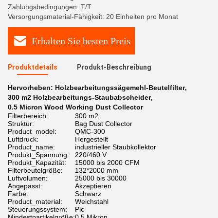
Zahlungsbedingungen: T/T
Versorgungsmaterial-Fähigkeit: 20 Einheiten pro Monat
Erhalten Sie besten Preis
Produktdetails
Produkt-Beschreibung
Hervorheben:
Holzbearbeitungssägemehl-Beutelfilter
,
300 m2 Holzbearbeitungs-Staubabscheider
,
0.5 Micron Wood Working Dust Collector
Filterbereich:
300 m2
Struktur:
Bag Dust Collector
Product_model:
QMC-300
Luftdruck:
Hergestellt
Product_name:
industrieller Staubkollektor
Produkt_Spannung:
220/460 V
Produkt_Kapazität:
15000 bis 2000 CFM
Filterbeutelgröße:
132*2000 mm
Luftvolumen:
25000 bis 30000
Angepasst:
Akzeptieren
Farbe:
Schwarz
Product_material:
Weichstahl
Steuerungssystem:
Plc
Mindestpartikelgröße:
0.5 Mikron