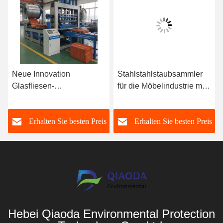
Neue Innovation
Stahlstahlstaubsammler
,
Glasfliesen-
für die Möbelindustrie mit
Dachblechmachine
Spannungsbereich von
Pressenfliesenmachine
110 V bis 480 V
s
Erhalten Sie besten Preis
Erhalten Sie besten Preis
Hebei Qiaoda Environmental Protection