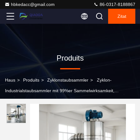
hbkedacc@gmail.com
86-0317-8188867
Zitat
Produits
Haus
>
Produits
>
Zyklonstaubsammler
>
Zyklon-
Industrialstaubsammler mit 99%er Sammelwirksamkeit,
anpassbar für Möbelindustrie, Spannung 110V-480V