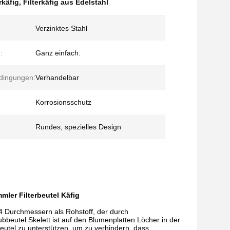
rkäfig
,
Filterkäfig aus Edelstahl
Verzinktes Stahl
:
Ganz einfach.
dingungen:
Verhandelbar
Korrosionsschutz
Rundes, spezielles Design
ler Filterbeutel Käfig
-4 Durchmessern als Rohstoff, der durch
bbeutel Skelett ist auf den Blumenplatten Löcher in der
rbeutel zu unterstützen, um zu verhindern, dass