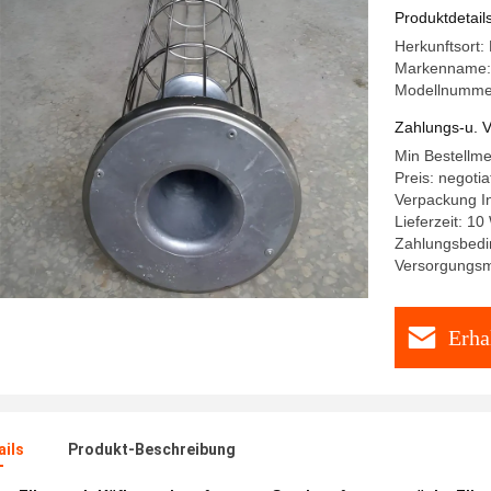
Produktdetail
Herkunftsort:
Markenname:
Modellnumme
Zahlungs-u. V
Min Bestellm
Preis: negotia
Verpackung In
Lieferzeit: 10
Zahlungsbedi
Versorgungsma
Erha
ails
Produkt-Beschreibung