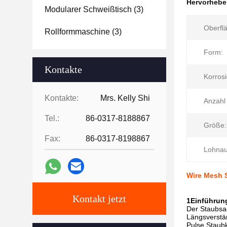
Hervorheb
Modularer Schweißtisch
(3)
Oberfl
Rollformmaschine
(3)
Form:
Kontakte
Korrosi
Kontakte:
Mrs. Kelly Shi
Anzahl
Tel.:
86-0317-8188867
Größe:
Fax:
86-0317-8198867
Lohnau
Wire Mesh S
Kontakt jetzt
1Einführun
Der Staubsac
Längsverstär
Pulse Staubk