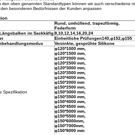
zu den oben genannten Standardtypen können wir auch verschiedene n
h den besonderen Bedürfnissen der Kunden anpassen.
tion
Rund, umhüllend, trapezförmig,
Federform
 Längsbalken im Sackkäfig
8,10,12,14,16,20,24
er
Einheitliche Prüfungen
140,φ152,φ155
enbehandlungsmodus
Verzinkte, gesprühte Silikone
φ120*1000 mm,
φ120*1500 mm,
φ120*2000 mm,
φ120*2500 mm,
φ120*3000 mm,
φ120*3500 mm,
φ120*4000 mm,
φ150*2000 mm
φ150*2500 mm,
Spezifikation
φ150*3000 mm,
φ150*3500 mm,
φ150*4000 mm,
φ150*4500 mm,
φ150*5000 mm,
φ150*5500 mm,
φ150*6000mm,
φ150*7000mm,
φ150*8000 mm