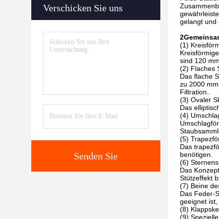
Zusammenbruc
Verschicken Sie uns
gewährleiste
gelangt und 
2Gemeinsa
(1) Kreisför
Kreisförmige
sind 120 mm
(2) Flaches 
Das flache S
zu 2000 mm ×
Filtration..
(3) Ovaler S
Das elliptis
(4) Umschl
Umschlagförm
Staubsammle
(5) Trapezfö
Das trapezfö
Senden Sie
benötigen.
(6) Sternens
Das Konzept 
Stützeffekt 
(7) Beine de
Das Feder-S
geeignet ist,
(8) Klappske
(9) Speziell