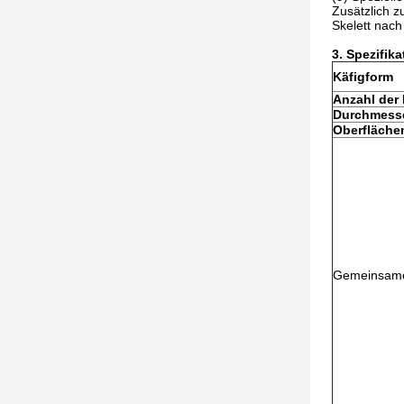
Zusätzlich 
Skelett nac
3. Spezifika
Käfigform
Anzahl der
Durchmess
Oberfläch
Gemeinsame 