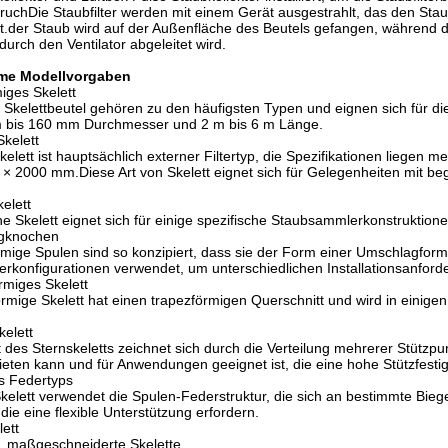
hDie Staubfilter werden mit einem Gerät ausgestrahlt, das den Staub
t.der Staub wird auf der Außenfläche des Beutels gefangen, während 
durch den Ventilator abgeleitet wird.
me Modellvorgaben
miges Skelett
 Skelettbeutel gehören zu den häufigsten Typen und eignen sich für d
 bis 160 mm Durchmesser und 2 m bis 6 m Länge.
Skelett
kelett ist hauptsächlich externer Filtertyp, die Spezifikationen liege
 2000 mm.Diese Art von Skelett eignet sich für Gelegenheiten mit be
kelett
che Skelett eignet sich für einige spezifische Staubsammlerkonstruktione
agknochen
ige Spulen sind so konzipiert, dass sie der Form einer Umschlagform
rkonfigurationen verwendet, um unterschiedlichen Installationsanfor
rmiges Skelett
rmige Skelett hat einen trapezförmigen Querschnitt und wird in einige
kelett
des Sternskeletts zeichnet sich durch die Verteilung mehrerer Stützpu
bieten kann und für Anwendungen geeignet ist, die eine hohe Stützfestig
s Federtyps
kelett verwendet die Spulen-Federstruktur, die sich an bestimmte B
 die eine flexible Unterstützung erfordern.
lett
e, maßgeschneiderte Skelette