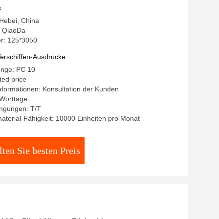
s
 Hebei, China
 QiaoDa
r: 125*3050
erschiffen-Ausdrücke
enge: PC 10
ted price
formationen: Konsultation der Kunden
 Worttage
ngungen: T/T
terial-Fähigkeit: 10000 Einheiten pro Monat
lten Sie besten Preis