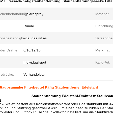
en:
Filtersack-Käfigstaubentfernung
,
Staubentfernungssäcke Filte
ächenbehandlung:
Elektrospray
Material:
Runde
Einrichtung
onsbeständigkeit:
- Ja, das ist es.
Versandbe
 der Drähte:
8/10/12/16
Merkmal:
Individualisiert
Käfig-Art:
sdrücke:
Verhandelbar
taubsammler Filterbeutel Käfig Staubentferner Edelstahl
Staubentfernung Edelstahl-Drahtnetz Staubsamm
g
k-Skelett besteht aus Kohlenstoffstahldraht oder Edelstahldraht mit 3
kung und Stützring geschweißt wird, um einen Käfig zu bilden.Der Stau
ollektor und Luftbox Pulse Staubkollektor installiert, um die Staubfilte