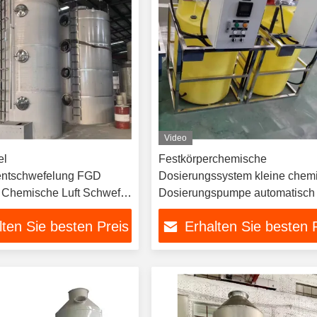
Video
el
Festkörperchemische
ntschwefelung FGD
Dosierungssystem kleine chem
 Chemische Luft Schwefel
Dosierungspumpe automatisch
prühturm Schrubber
lten Sie besten Preis
Erhalten Sie besten 