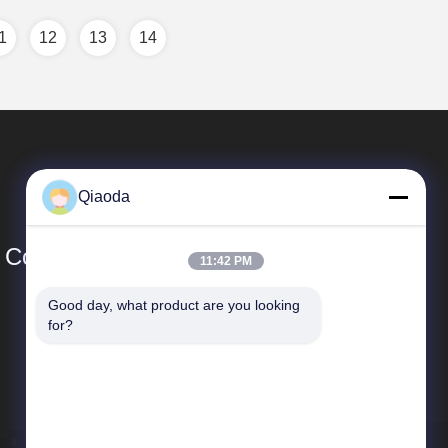
1
12
13
14
Qiaoda
Co., Ltd.
11:42 PM
Good day, what product are you looking 
Schnelle Verbindungen
for?
Unternehmensprofil
Fabrik-Ausflug
Qualitätskontrolle