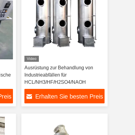
Video
Ausrüstung zur Behandlung von
ische
Industrieabfällen für
HCL/NH3/HF/H2SO4/NAOH
Preis
Erhalten Sie besten Preis