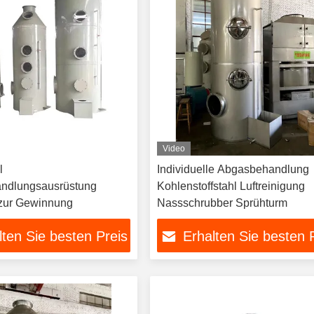
Video
l
Individuelle Abgasbehandlung
ndlungsausrüstung
Kohlenstoffstahl Luftreinigung
 zur Gewinnung
Nassschrubber Sprühturm
lten Sie besten Preis
Erhalten Sie besten 