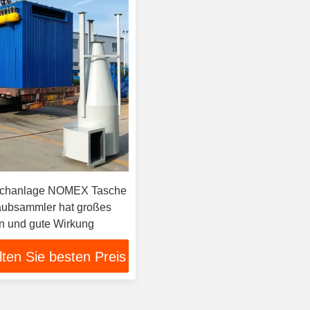
schanlage NOMEX Tasche
taubsammler hat großes
n und gute Wirkung
lten Sie besten Preis