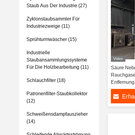
Staub Aus Der Industrie
(27)
Zyklonstaubsammler Für
Industriezweige
(11)
Sprühturmwäscher
(15)
Industrielle
Video
Staubansammlungssysteme
Für Die Holzbearbeitung
(11)
Säure Neb
Rauchgase
Schlauchfilter
(18)
Entfernung
Waschen S
Patronenfilter-Staubkollektor
Erha
(12)
Schweißensdampfauszieher
(14)
Schleifende Abwärtsströmung