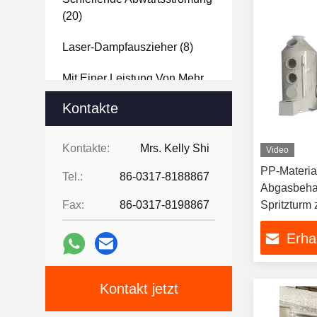
(20)
Laser-Dampfauszieher
(8)
Mit Einer Leistung Von Mehr
Als 100 W
(11)
Kontakte
Plasma-
Schneidrauchabsaugung
(10)
Kontakte:
Mrs. Kelly Shi
Video
PP-Materia
Tabelle Zur Abwärtsströmung
Tel.:
86-0317-8188867
Abgasbeha
Für Das Schleifen Von
Fax:
86-0317-8198867
Spritzturm
Metallen
(6)
Erha
Nebelkanone
(3)
Kontakt jetzt