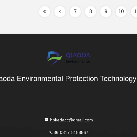
7
8
9
10
1
aoda Environmental Protection Technology 
hbkedacc@gmail.com
86-0317-8188867