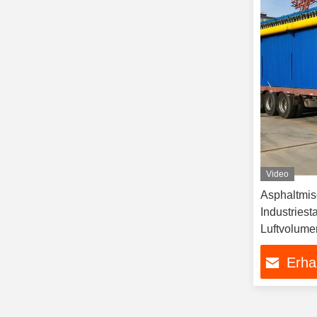
Video
Asphaltmi
Industries
Luftvolume
Erha