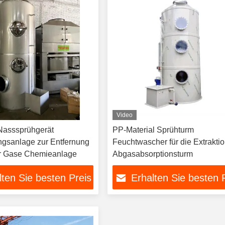
Video
Nasssprühgerät
PP-Material Sprühturm
ungsanlage zur Entfernung
Feuchtwascher für die Extrakti
er Gase Chemieanlage
Abgasabsorptionsturm
lten Sie besten Preis
Erhalten Sie besten 