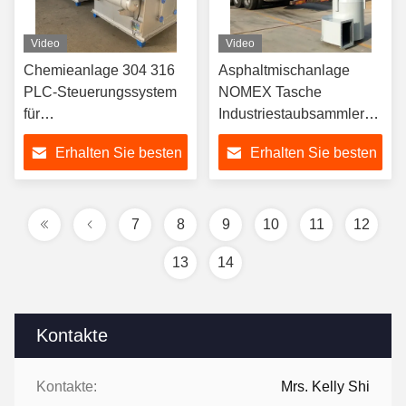
Video
Video
Chemieanlage 304 316
Asphaltmischanlage
PLC-Steuerungssystem
NOMEX Tasche
für
Industriestaubsammler
Stahlstahlstaubsammler
hat großes Luftvolumen
Erhalten Sie besten
Erhalten Sie besten
und gute Wirkung
Preis
Preis
7
8
9
10
11
12
13
14
Kontakte
Kontakte:
Mrs. Kelly Shi