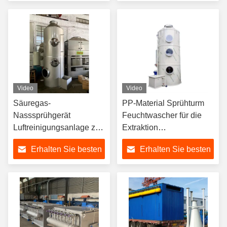
Sprühturm
Abwasserindustrie
Preis
Preis
Video
Video
Säuregas-
PP-Material Sprühturm
Nasssprühgerät
Feuchtwascher für die
Luftreinigungsanlage zur
Extraktion
Entfernung schädlicher
Abgasabsorptionsturm
Erhalten Sie besten
Erhalten Sie besten
Gase Chemieanlage
Preis
Preis