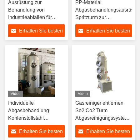
Ausrüstung zur
PP-Material
Behandlung von
Abgasbehandlungsausrüstu
Industrieabfällen für
Spritzturm zur
HCL/NH3/HF/H2SO4/NAOH
Gewinnung
Erhalten Sie besten
Erhalten Sie besten
Preis
Preis
Video
Video
Individuelle
Gasreiniger entfernen
Abgasbehandlung
So2 Co2 Turm
Kohlenstoffstahl
Abgasreinigungssystem
Luftreinigung
verpacktes Bett nasse
Erhalten Sie besten
Erhalten Sie besten
Nassschrubber
Reiniger für die