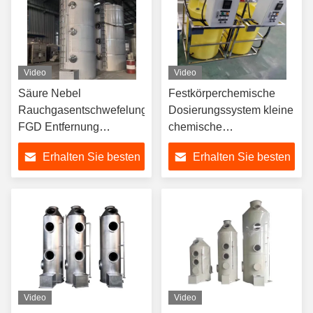
Video
Video
Säure Nebel
Festkörperchemische
Rauchgasentschwefelung
Dosierungssystem kleine
FGD Entfernung
chemische
Chemische Luft Schwefel
Dosierungspumpe
Erhalten Sie besten
Erhalten Sie besten
Waschen Sprühturm
automatisch
Schrubber
Preis
Preis
Video
Video